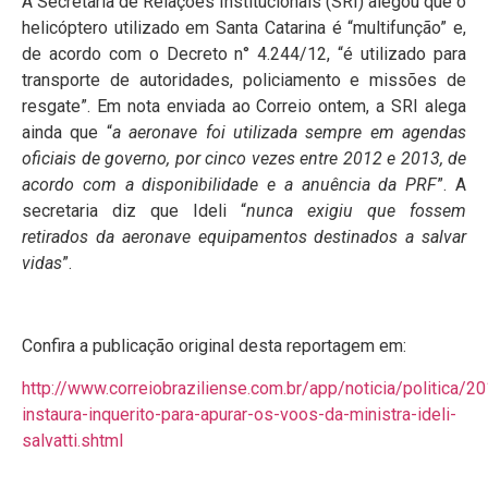
A Secretaria de Relações Institucionais (SRI) alegou que o
helicóptero utilizado em Santa Catarina é “multifunção” e,
de acordo com o Decreto n° 4.244/12, “é utilizado para
transporte de autoridades, policiamento e missões de
resgate”. Em nota enviada ao Correio ontem, a SRI alega
ainda que “
a aeronave foi utilizada sempre em agendas
oficiais de governo, por cinco vezes entre 2012 e 2013, de
acordo com a disponibilidade e a anuência da PRF
”. A
secretaria diz que Ideli “
nunca exigiu que fossem
retirados da aeronave equipamentos destinados a salvar
vidas
”.
Confira a publicação original desta reportagem em:
http://www.correiobraziliense.com.br/app/noticia/politica/
instaura-inquerito-para-apurar-os-voos-da-ministra-ideli-
salvatti.shtml