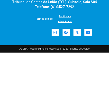
Tribunal de Contas da União (TCU), Subsolo, Sala S04
Telefone: (61)3527-7292
Política de
Termos de uso
privacidade
AUDITAR todos os direitos reservados - 2026 |
Fábrica de Código