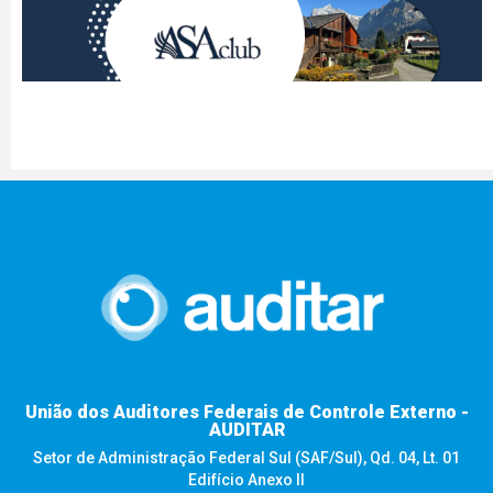
União dos Auditores Federais de Controle Externo -
AUDITAR
Setor de Administração Federal Sul (SAF/Sul), Qd. 04, Lt. 01
Edifício Anexo II