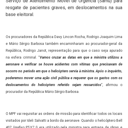
Serviço de Atendimento Móvel de Urgência (Samu) para
resgate de pacientes graves, em deslocamentos na sua
base eleitoral.
Os procuradores da República Davy Lincon Rocha, Rodrigo Joaquim Lima
e Mário Sérgio Barbosa também encaminharam ao procurador-geral da
República, Rodrigo Janot, representação para que o caso seja apurado
na esfera criminal. “
Vamos cruzar as datas em que a ministra utilizou a
aeronave e verificar se houve acidentes com vítimas que precisavam de
socorro no período em que o helicóptero servia à ministra. Após o inquérito,
poderemos mover uma ação civil pública e requerer que os gastos com os
deslocamentos do helicóptero referido sejam ressarcidos
”, afirmou o
procurador da República Mário Sérgio Barbosa.
O MPF vai requisitar as ordens de missão para identificar todos os locais
visitados por Ideli Salvatti a bordo da aeronave. Quando o helicóptero Bell
407 (prefixo PT-YZJ) era utilizado pela ministra para entrega de obras e