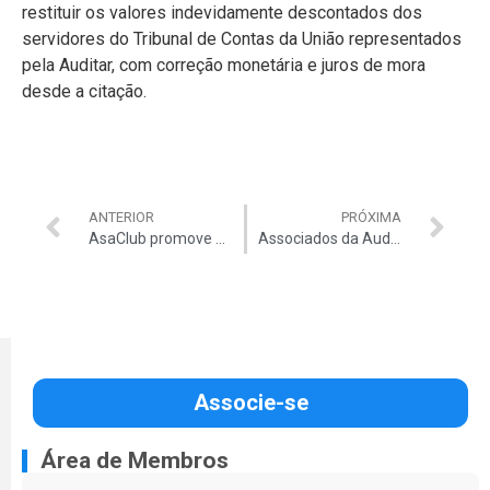
restituir os valores indevidamente descontados dos
servidores do Tribunal de Contas da União representados
pela Auditar, com correção monetária e juros de mora
desde a citação.
ANTERIOR
PRÓXIMA
AsaClub promove sorteio especial em comemoração ao Dia dos Namorados
Associados da Auditar têm 30% de desconto nas diárias do Royal Tulip
Associe-se
Área de Membros