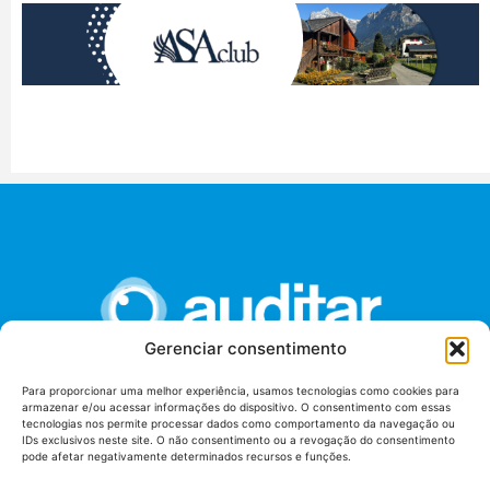
Gerenciar consentimento
Para proporcionar uma melhor experiência, usamos tecnologias como cookies para
armazenar e/ou acessar informações do dispositivo. O consentimento com essas
União dos Auditores Federais de Controle Externo -
tecnologias nos permite processar dados como comportamento da navegação ou
AUDITAR
IDs exclusivos neste site. O não consentimento ou a revogação do consentimento
pode afetar negativamente determinados recursos e funções.
Setor de Administração Federal Sul (SAF/Sul), Qd. 04, Lt. 01
Edifício Anexo II