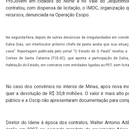
ProJovem em cidades do Norte e no Vale do Jequitinhon
contratou, com dispensa de licitação, o IMDC, organização 
recursos, denunciada na Operação Esopo.
Na segunda-feira, depois de outras denúncias de irregularidades em convê
Dalva Dias, um interlocutor próximo chefe da pasta avalia que sua situa
casa”. Reportagem publicada pelo jornal “O Estado de S. Paulo” revelou a
Contas de Santa Catarina (TCE-SC), que aponta a participação de Dalva,
Habitação do Estado, em contratos com entidades ligadas ao PDT, sem licitaç
No caso dos convênios no interior de Minas, após nova inv
quer a devolução de R$ 30,8 milhões. O valor é mais alto p
público e a Oscip não apresentaram documentação para comp
Diretor do Idene à época dos contratos, Walter Antonio Ad