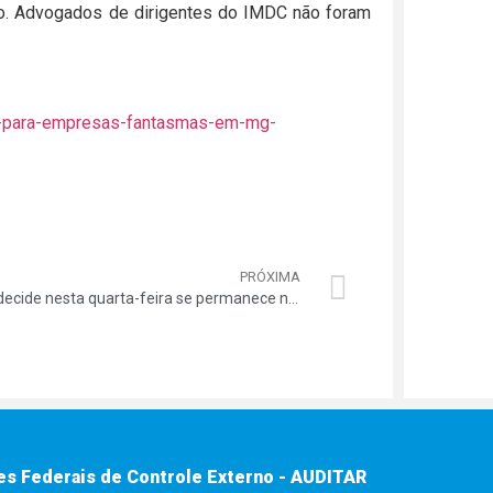
no. Advogados de dirigentes do IMDC não foram
oi-para-empresas-fantasmas-em-mg-
PRÓXIMA
PSB decide nesta quarta-feira se permanece no governo Dilma
es Federais de Controle Externo - AUDITAR