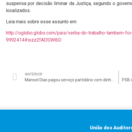
suspensa por decisão liminar da Justiça, segundo o gover
localizados.
Leia mais sobre esse assunto em:
http://oglobo.globo.com/pais/verba-do-trabalho-tambem-f
9992414#ixzz2fADSWl6D
ANTERIOR
Manoel Dias pagou serviço partidário com dinheiro de ONG, diz ex-dirigente
União dos Auditor