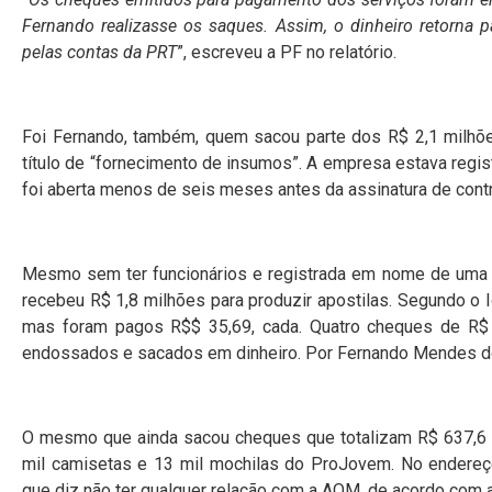
Fernando realizasse os saques. Assim, o dinheiro retorn
pelas contas da PRT
”, escreveu a PF no relatório.
Foi Fernando, também, quem sacou parte dos R$ 2,1 milhõ
título de “fornecimento de insumos”. A empresa estava regis
foi aberta menos de seis meses antes da assinatura de cont
Mesmo sem ter funcionários e registrada em nome de uma bal
recebeu R$ 1,8 milhões para produzir apostilas. Segundo o 
mas foram pagos R$$ 35,69, cada. Quatro cheques de R$
endossados e sacados em dinheiro. Por Fernando Mendes d
O mesmo que ainda sacou cheques que totalizam R$ 637,6 
mil camisetas e 13 mil mochilas do ProJovem. No endere
que diz não ter qualquer relação com a AOM, de acordo com a