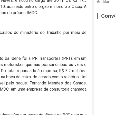
Neves, e ficou no cargo até 2011. Os R$ 17,5
Auditar.
0, assinado entre o órgão mineiro e a Oscip. A
ntas do próprio IMDC.
Conv
ecursos do ministério do Trabalho por meio de
to da Idene foi a PR Transportes (PRT), em um
is motoristas, que não possui ônibus ou vans e
. Do total repassado à empresa, R$ 3,2 milhões
 boca do caixa, de acordo com o relatório. Um
ável pelo saque: Fernando Mendes dos Santos.
o IMDC, em uma empresa de consultoria chamada
ndossados por quem de direito da PRT para que