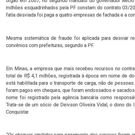
órgão em 2007, no segundo mandato do governador Aécio 
milhões esquadrinhados pela PF constam do contrato 03/201
fatia desviada foi paga a quatro empresas de fachada e a co
Mesma sistemática de fraude foi aplicada para desviar r
convênios com prefeituras, segundo a PF.
Em Minas, a empresa que mais recebeu recursos no contra
total de R$ 4,1 milhões, registrada à época em nome de do
está habilitada para o transporte de carga, não de pessoas
foram pagos em cheques, que foram endossados e sacados na
nome foi registrado pela agência bancária como respons
Trata-se de um sócio de Deivson Oliveira Vidal, o dono d
Conquistar.
“Os cheques emitidos para pagamento dos serviços foram e