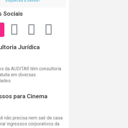
Esqueceu a senha?
 Sociais
ltoria Jurídica
s da AUDITAR têm consultoria
ratuita em diversas
dades.
ssos para Cinema
cê não precisa nem sair de casa
rar ingressos corporativos da