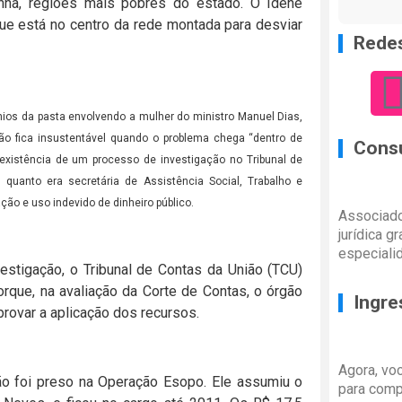
ha, regiões mais pobres do estado. O Idene
que está no centro da rede montada para desviar
Redes
nios da pasta envolvendo a mulher do ministro Manuel Dias,
ção fica insustentável quando o problema chega “dentro de
Consu
 existência de um processo de investigação no Tribunal de
 quanto era secretária de Assistência Social, Trabalho e
ão e uso indevido de dinheiro público.
Associado
jurídica g
especiali
estigação, o Tribunal de Contas da União (TCU)
orque, na avaliação da Corte de Contas, o órgão
Ingre
rovar a aplicação dos recursos.
Agora, vo
ão foi preso na Operação Esopo. Ele assumiu o
para comp