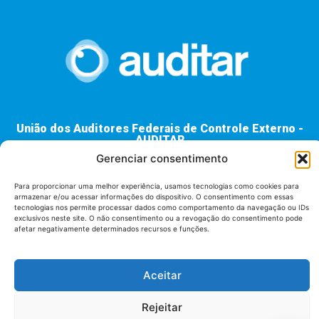
União dos Auditores Federais de Controle Externo -
AUDITAR
Gerenciar consentimento
Setor de Administração Federal Sul (SAF/Sul), Qd. 04, Lt. 01
Edifício Anexo II
Tribunal de Contas da União (TCU), Subsolo, Sala S04
Para proporcionar uma melhor experiência, usamos tecnologias como cookies para
armazenar e/ou acessar informações do dispositivo. O consentimento com essas
Telefone: (61)3527-7292
tecnologias nos permite processar dados como comportamento da navegação ou IDs
exclusivos neste site. O não consentimento ou a revogação do consentimento pode
afetar negativamente determinados recursos e funções.
Política de
Termos de uso
privacidade
Aceitar
Rejeitar