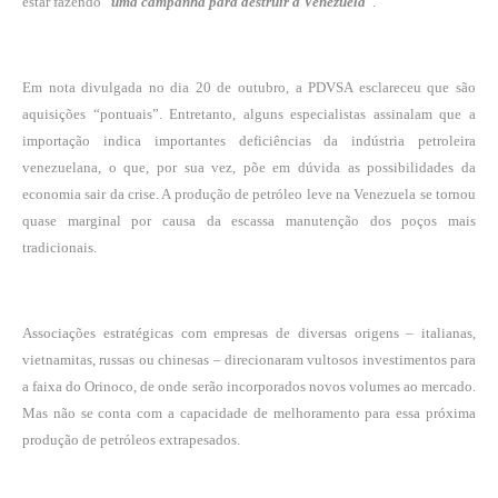
estar fazendo “
uma campanha para destruir a Venezuela
”.
Em nota divulgada no dia 20 de outubro, a PDVSA esclareceu que são
aquisições “pontuais”. Entretanto, alguns especialistas assinalam que a
importação indica importantes deficiências da indústria petroleira
venezuelana, o que, por sua vez, põe em dúvida
as possibilidades da
economia sair da crise
. A produção de petróleo leve na Venezuela se tornou
quase marginal por causa da escassa manutenção dos poços mais
tradicionais.
Associações estratégicas com empresas de diversas origens – italianas,
vietnamitas, russas ou chinesas – direcionaram vultosos investimentos para
a faixa do Orinoco, de onde serão incorporados novos volumes ao mercado.
Mas não se conta com a capacidade de melhoramento para essa próxima
produção de petróleos extrapesados.