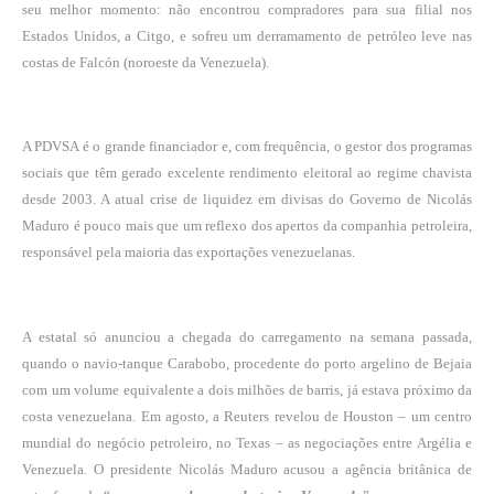
seu melhor momento: não encontrou compradores para sua filial nos
Estados Unidos, a Citgo, e sofreu um derramamento de petróleo leve nas
costas de Falcón (noroeste da Venezuela).
A PDVSA é o grande financiador e, com frequência, o gestor dos programas
sociais que têm gerado excelente rendimento eleitoral ao regime chavista
desde 2003. A atual crise de liquidez em divisas do Governo de Nicolás
Maduro
é pouco mais que um reflexo dos apertos da companhia petroleira
,
responsável pela maioria das exportações venezuelanas.
A estatal só anunciou a chegada do carregamento na semana passada,
quando o navio-tanque Carabobo, procedente do porto argelino de Bejaia
com um volume equivalente a dois milhões de barris, já estava próximo da
costa venezuelana. Em agosto, a Reuters revelou de Houston – um centro
mundial do negócio petroleiro, no Texas – as negociações entre Argélia e
Venezuela. O presidente Nicolás Maduro acusou a agência britânica de