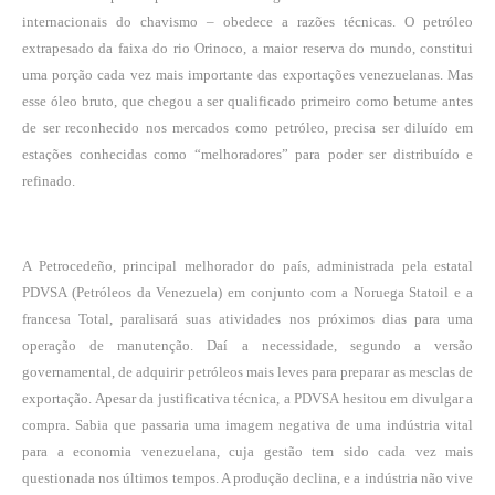
internacionais do chavismo – obedece a razões técnicas. O petróleo
extrapesado da faixa do rio Orinoco, a maior reserva do mundo, constitui
uma porção cada vez mais importante das exportações venezuelanas. Mas
esse óleo bruto, que chegou a ser qualificado primeiro como betume antes
de ser reconhecido nos mercados como petróleo, precisa ser diluído em
estações conhecidas como “melhoradores” para poder ser distribuído e
refinado.
A Petrocedeño, principal melhorador do país, administrada pela estatal
PDVSA (Petróleos da Venezuela) em conjunto com a Noruega Statoil e a
francesa Total, paralisará suas atividades nos próximos dias para uma
operação de manutenção. Daí a necessidade, segundo a versão
governamental, de adquirir petróleos mais leves para preparar as mesclas de
exportação. Apesar da justificativa técnica, a PDVSA hesitou em divulgar a
compra. Sabia que passaria
uma imagem negativa de uma indústria vital
para a economia venezuelana
, cuja gestão tem sido cada vez mais
questionada nos últimos tempos. A produção declina, e a indústria não vive