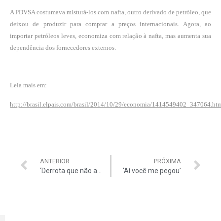
A PDVSA costumava misturá-los com nafta, outro derivado de petróleo, que
deixou de produzir para comprar a preços internacionais. Agora, ao
importar petróleos leves, economiza com relação à nafta, mas aumenta sua
dependência dos fornecedores externos.
Leia mais em:
http://brasil.elpais.com/brasil/2014/10/29/economia/1414549402_347064.ht
ANTERIOR
PRÓXIMA
‘Derrota que não abate’, diz ministro
‘Aí você me pegou’