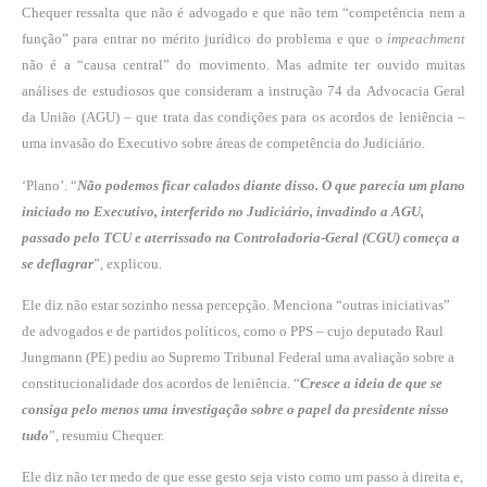
Chequer ressalta que não é advogado e que não tem “competência nem a
função” para entrar no mérito jurídico do problema e que o
impeachment
não é a “causa central” do movimento. Mas admite ter ouvido muitas
análises de estudiosos que consideram a instrução 74 da Advocacia Geral
da União (AGU) – que trata das condições para os acordos de leniência –
uma invasão do Executivo sobre áreas de competência do Judiciário.
‘Plano’. “
Não podemos ficar calados diante disso. O que parecia um plano
iniciado no Executivo, interferido no Judiciário, invadindo a AGU,
passado pelo TCU e aterrissado na Controladoria-Geral (CGU) começa a
se deflagrar
”, explicou.
Ele diz não estar sozinho nessa percepção. Menciona “outras iniciativas”
de advogados e de partidos políticos, como o PPS – cujo deputado Raul
Jungmann (PE) pediu ao Supremo Tribunal Federal uma avaliação sobre a
constitucionalidade dos acordos de leniência. “
Cresce a ideia de que se
consiga pelo menos uma investigação sobre o papel da presidente nisso
tudo
”, resumiu Chequer.
Ele diz não ter medo de que esse gesto seja visto como um passo à direita e,