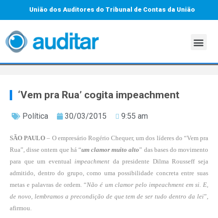
União dos Auditores do Tribunal de Contas da União
‘Vem pra Rua’ cogita impeachment
Política
30/03/2015
9:55 am
SÃO PAULO
– O empresário Rogério Chequer, um dos líderes do “Vem pra
Rua”, disse ontem que há “
um clamor muito alto
” das bases do movimento
para que um eventual
impeachment
da presidente Dilma Rousseff seja
admitido, dentro do grupo, como uma possibilidade concreta entre suas
metas e palavras de ordem. “
Não é um clamor pelo impeachment em si. E,
de novo, lembramos a precondição de que tem de ser tudo dentro da lei
”,
afirmou.