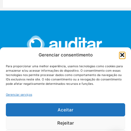
Gerenciar consentimento
Para proporcionar uma melhor experiência, usamos tecnologias como cookies para
armazenar e/ou acessar informações do dispositivo. O consentimento com essas
União dos Auditores Federais de Controle Externo -
tecnologias nos permite processar dados como comportamento da navegação ou
AUDITAR
IDs exclusivos neste site. O não consentimento ou a revogação do consentimento
pode afetar negativamente determinados recursos e funções.
Setor de Administração Federal Sul (SAF/Sul), Qd. 04, Lt. 01
Edifício Anexo II
Gerenciar serviços
Tribunal de Contas da União (TCU), Subsolo, Sala S04
Telefone: (61)3527-7292
Aceitar
Política de
Termos de uso
privacidade
Rejeitar