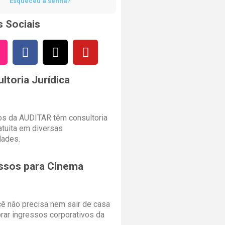
Esqueceu a senha?
 Sociais
ltoria Jurídica
s da AUDITAR têm consultoria
ratuita em diversas
dades.
ssos para Cinema
cê não precisa nem sair de casa
rar ingressos corporativos da