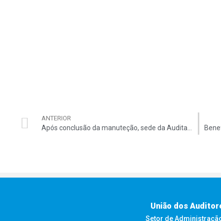
ANTERIOR
Após conclusão da manuteção, sede da Auditar reabre nesta segunda-feira (20)
União dos Auditor
Setor de Administração F