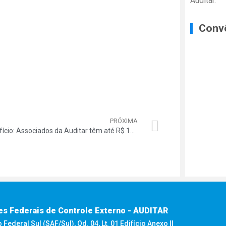
Auditar.
Conv
PRÓXIMA
Benefício: Associados da Auditar têm até R$ 12 mil de desconto em veículos Chevrolet zero quilômetro
es Federais de Controle Externo - AUDITAR
ederal Sul (SAF/Sul), Qd. 04, Lt. 01 Edifício Anexo II