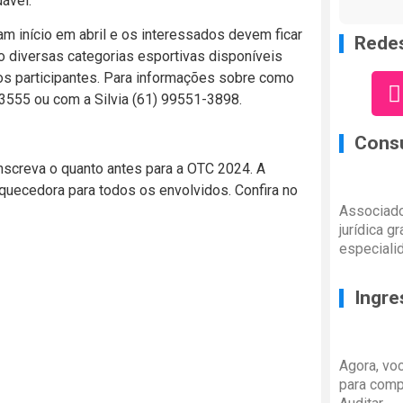
ável.
am início em abril e os interessados devem ficar
Redes
ão diversas categorias esportivas disponíveis
 os participantes. Para informações sobre como
5-3555 ou com a Silvia (61) 99551-3898.
Consu
nscreva o quanto antes para a OTC 2024. A
quecedora para todos os envolvidos. Confira no
Associado
jurídica g
especiali
Ingre
Agora, vo
para comp