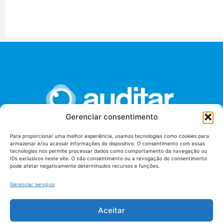
Gerenciar consentimento
Para proporcionar uma melhor experiência, usamos tecnologias como cookies para
armazenar e/ou acessar informações do dispositivo. O consentimento com essas
União dos Auditores Federais de Controle Externo -
tecnologias nos permite processar dados como comportamento da navegação ou
AUDITAR
IDs exclusivos neste site. O não consentimento ou a revogação do consentimento
pode afetar negativamente determinados recursos e funções.
Setor de Administração Federal Sul (SAF/Sul), Qd. 04, Lt. 01
Edifício Anexo II
Gerenciar serviços
Tribunal de Contas da União (TCU), Subsolo, Sala S04
Telefone: (61)3527-7292
Aceitar
Política de
Termos de uso