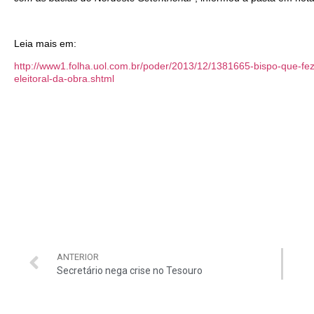
Leia mais em:
http://www1.folha.uol.com.br/poder/2013/12/1381665-bispo-que-fe
eleitoral-da-obra.shtml
ANTERIOR
Secretário nega crise no Tesouro