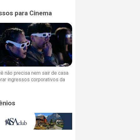
ssos para Cinema
cê não precisa nem sair de casa
rar ingressos corporativos da
ênios