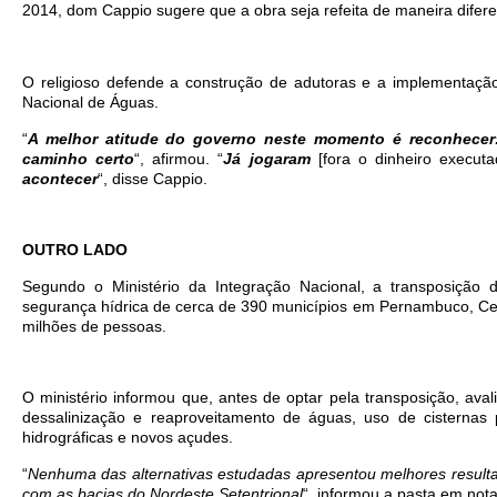
2014, dom Cappio sugere que a obra seja refeita de maneira difere
O religioso defende a construção de adutoras e a implementação
Nacional de Águas.
“
A melhor atitude do governo neste momento é reconhece
caminho certo
“, afirmou. “
Já jogaram
[fora o dinheiro execut
acontecer
“, disse Cappio.
OUTRO LADO
Segundo o Ministério da Integração Nacional, a transposição 
segurança hídrica de cerca de 390 municípios em Pernambuco, Cea
milhões de pessoas.
O ministério informou que, antes de optar pela transposição, ava
dessalinização e reaproveitamento de águas, uso de cisternas
hidrográficas e novos açudes.
“
Nenhuma das alternativas estudadas apresentou melhores result
com as bacias do Nordeste Setentrional
“, informou a pasta em nota