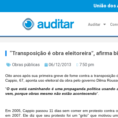
União dos 
Auditar
Conv
“Transposição é obra eleitoreira”, afirma b
Obras públicas
06/12/2013
7:50 pm
Oito anos após sua primeira greve de fome contra a transposição d
Cappio, 67, aponta uso eleitoral da obra pelo governo Dilma Rousse
“
O que está caminhando é uma propaganda política usando a
vem, porque obras mesmo não estão acontecendo
“.
Em 2005, Cappio
passou 11 dias
sem comer em protesto contra o 
em 2007. Ele diz que seu protesto foi um “grito” que motivou um