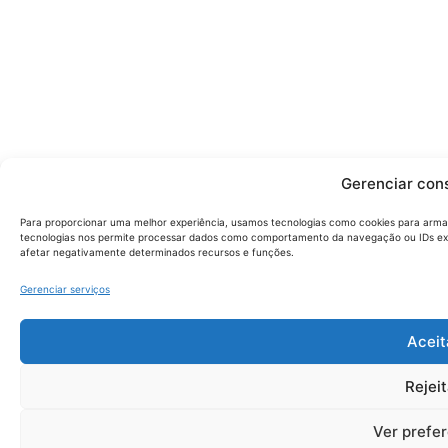
Gerenciar con
Para proporcionar uma melhor experiência, usamos tecnologias como cookies para arma
tecnologias nos permite processar dados como comportamento da navegação ou IDs exc
afetar negativamente determinados recursos e funções.
Gerenciar serviços
Aceit
Rejeit
Ver prefe