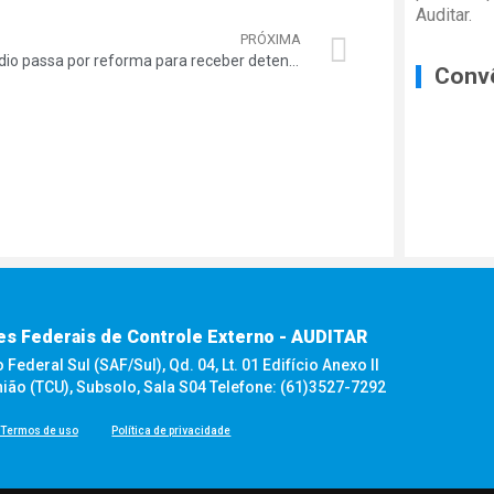
Auditar.
PRÓXIMA
Presídio passa por reforma para receber detentos notórios
Conv
es Federais de Controle Externo - AUDITAR
ederal Sul (SAF/Sul), Qd. 04, Lt. 01 Edifício Anexo II
nião (TCU), Subsolo, Sala S04 Telefone: (61)3527-7292
Termos de uso
Política de privacidade