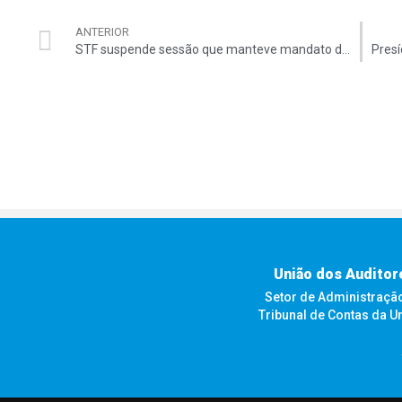
ANTERIOR
STF suspende sessão que manteve mandato de Donadon
União dos Auditor
Setor de Administração F
Tribunal de Contas da U