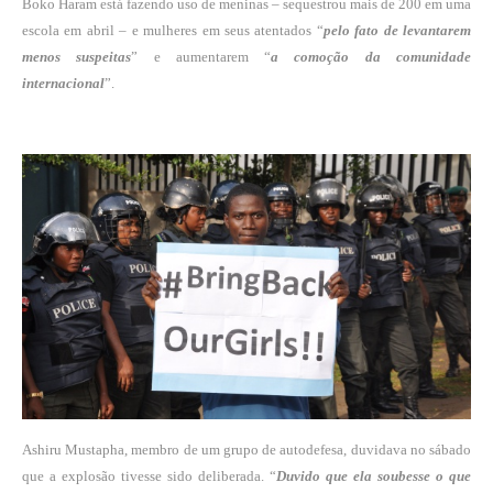
Boko Haram está fazendo uso de meninas –
sequestrou mais de 200 em uma
escola em abril
– e mulheres em seus atentados “
pelo fato de levantarem
menos suspeitas
” e aumentarem “
a comoção da comunidade
internacional
”.
Ashiru Mustapha, membro de um grupo de autodefesa, duvidava no sábado
que a explosão tivesse sido deliberada. “
Duvido que ela soubesse o que