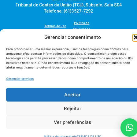
Tribunal de Contas da União (TCU), Subsolo, Sala S04
Telefone: (61)3527-7292
Política de
Termos de uso
privacidade
Gerenciar consentimento
Para proporcionar uma melhor experiência, usamos tecnologias como cookies para
armazenar e/ou acessar informações do dispositivo. O consentimento com essas
tecnologias nos permite processar dados como comportamento da navegação ou IDs
exclusivos neste site. O não consentimento ou a revogação do consentimento pode
AUDITAR todos os direitos reservados - 2026 |
Fábrica de Código
afetar negativamente determinados recursos e funções.
Gerenciar serviços
Aceitar
Rejeitar
Ver preferências
Política de privacidade
TERMOS DE USO