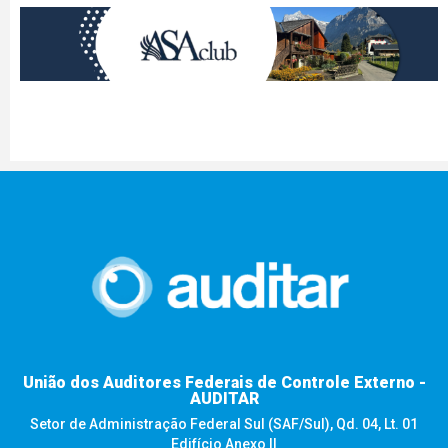
União dos Auditores Federais de Controle Externo -
AUDITAR
Setor de Administração Federal Sul (SAF/Sul), Qd. 04, Lt. 01
Edifício Anexo II