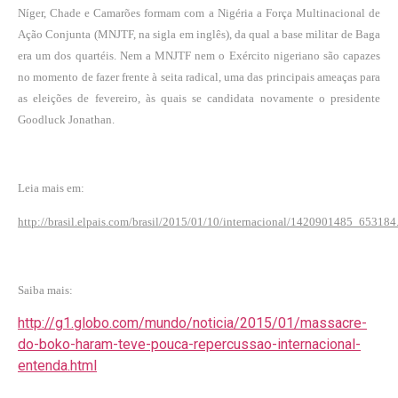
Níger, Chade e Camarões formam com a Nigéria a Força Multinacional de
Ação Conjunta (MNJTF, na sigla em inglês), da qual a base militar de Baga
era um dos quartéis. Nem a MNJTF nem o Exército nigeriano são capazes
no momento de fazer frente à seita radical, uma das principais ameaças para
as eleições de fevereiro, às quais se candidata novamente o presidente
Goodluck Jonathan.
Leia mais em:
http://brasil.elpais.com/brasil/2015/01/10/internacional/1420901485_653184
Saiba mais:
http://g1.globo.com/mundo/noticia/2015/01/massacre-
do-boko-haram-teve-pouca-repercussao-internacional-
entenda.html