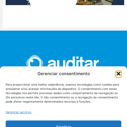
Gerenciar consentimento
Para proporcionar uma melhor experiência, usamos tecnologias como cookies para
armazenar e/ou acessar informações do dispositivo. O consentimento com essas
União dos Auditores Federais de Controle Externo -
tecnologias nos permite processar dados como comportamento da navegação ou
AUDITAR
IDs exclusivos neste site. O não consentimento ou a revogação do consentimento
pode afetar negativamente determinados recursos e funções.
Setor de Administração Federal Sul (SAF/Sul), Qd. 04, Lt. 01
Edifício Anexo II
Gerenciar serviços
Tribunal de Contas da União (TCU), Subsolo, Sala S04
Telefone: (61)3527-7292
Aceitar