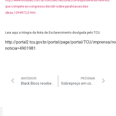
http://www.estadao.com.br/noticias/nacional,tcu-responde-a-dilma-e-diz-
que-compete-ao-congresso-decidir-sobre-paralisacao-das-
obras,1094972,0.htm
Leia aqui a íntegra da Nota de Esclarecimento divulgada pelo TCU:
http://portal2.tcu.gov.br/portal/page/portal/TCU/imprensa/no
noticia=4901981
ANTERIOR
PRÓXIMA
Black Blocs recebem dinheiro de ONGs
Sobrepreço em contratos da Petrobrás pode haver alcançado 1.654%