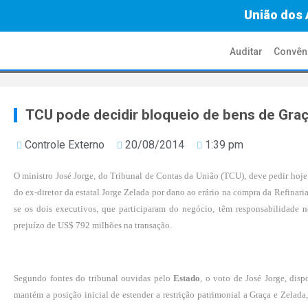
União dos 
Auditar
Convên
TCU pode decidir bloqueio de bens de Gra
Controle Externo
20/08/2014
1:39 pm
O ministro José Jorge, do Tribunal de Contas da União (TCU), deve pedir hoje 
do ex-diretor da estatal Jorge Zelada por dano ao erário na compra da Refinari
se os dois executivos, que participaram do negócio, têm responsabilidade
prejuízo de US$ 792 milhões na transação.
Segundo fontes do tribunal ouvidas pelo
Estado
, o voto de José Jorge, dis
mantém a posição inicial de estender a restrição patrimonial a Graça e Zelada