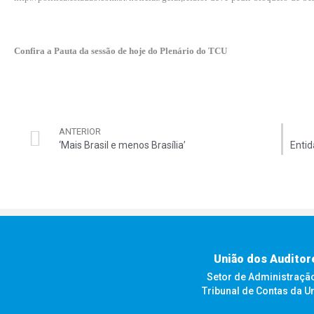
Confira a Pauta da sessão de hoje do Plenário do TCU
ANTERIOR
‘Mais Brasil e menos Brasília’
União dos Auditor
Setor de Administração F
Tribunal de Contas da U