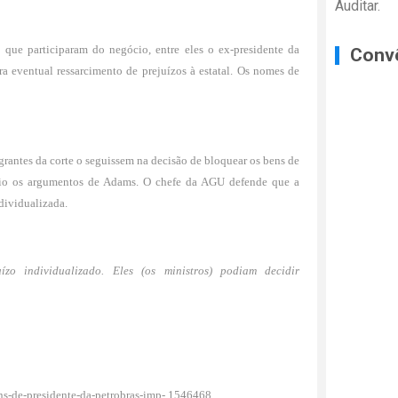
Auditar.
ue participaram do negócio, entre eles o ex-presidente da
Conv
ra eventual ressarcimento de prejuízos à estatal. Os nomes de
grantes da corte o seguissem na decisão de bloquear os bens de
ário os argumentos de Adams. O chefe da AGU defende que a
ndividualizada.
zo individualizado. Eles (os ministros) podiam decidir
bens-de-presidente-da-petrobras-imp-,1546468