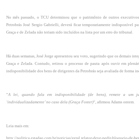
No mês passado, o TCU determinou que o patrimônio de outros executivos q
Petrobrás José Sergio Gabrielli, deverá ficar temporariamente indisponível pa
Graça e de Zelada não teriam sido incluídos na lista por um erro do tribunal.
Há duas semanas, José Jorge apresentou seu voto, sugerindo que os demais inte
Graça e Zelada. Contudo, retirou o processo de pauta após ouvir em plen
indisponibilidade dos bens de dirigentes da Petrobrás seja avaliada de forma i
“
A lei, quando fala em indisponibilidade (de bens), remete a um juí
‘individualizadamente’ no caso dela (Graça Foster)
“, afirmou Adams ontem.
Leia mais em:
http://politica.estadao.com.br/noticias/geral,relator-deve-pedir-bloqueio-de-