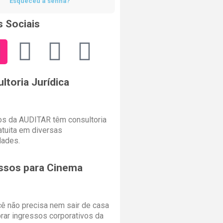
Esqueceu a senha?
 Sociais
ltoria Jurídica
s da AUDITAR têm consultoria
ratuita em diversas
dades.
ssos para Cinema
cê não precisa nem sair de casa
rar ingressos corporativos da