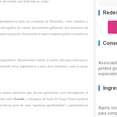
e da estatal, sua indicada ao cargo.
Redes
à permanência dela no comando da Petrobrás, como admitiu o
advogados da estatal percorreram gabinetes dos ministros da
trazer prejuízos financeiros à maior empresa pública brasileira,
Consu
ulgamento. Questionado ontem, o relator não quis antecipar o
Associado
retende levar argumentos a mais dois ministros, com os quais
jurídica g
especiali
Ingre
de outros ministros, que devem apresentar votos divergentes. A
vidos pelo
Estado
, o bloqueio de bens de Graça Foster poderia
 sacrificar, antes de uma “apuração aprofundada”, a permanência
Agora, vo
para comp