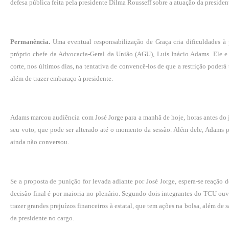
defesa pública feita pela presidente Dilma Rousseff sobre a atuação da president
Permanência.
Uma eventual responsabilização de Graça cria dificuldades 
próprio chefe da Advocacia-Geral da União (AGU), Luís Inácio Adams. Ele e 
corte, nos últimos dias, na tentativa de convencê-los de que a restrição poderá 
além de trazer embaraço à presidente.
Adams marcou audiência com José Jorge para a manhã de hoje, horas antes do j
seu voto, que pode ser alterado até o momento da sessão. Além dele, Adams p
ainda não conversou.
Se a proposta de punição for levada adiante por José Jorge, espera-se reação 
decisão final é por maioria no plenário. Segundo dois integrantes do TCU ou
trazer grandes prejuízos financeiros à estatal, que tem ações na bolsa, além de
da presidente no cargo.