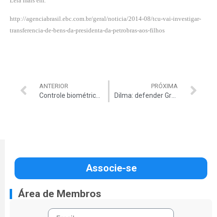
Leia mais em:
http://agenciabrasil.ebc.com.br/geral/noticia/2014-08/tcu-vai-investigar-
transferencia-de-bens-da-presidenta-da-petrobras-aos-filhos
ANTERIOR
PRÓXIMA
Controle biométrico para impor racionamento
Dilma: defender Graça é defender a Petrobrás
Associe-se
Área de Membros