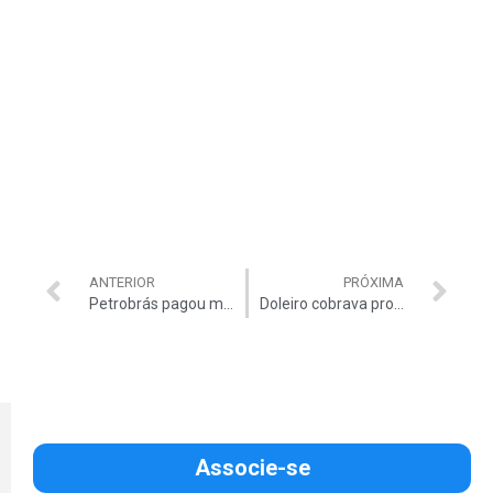
ANTERIOR
PRÓXIMA
Petrobrás pagou mais US$ 85 milhões para ‘garantir lucro’ da Astra
Doleiro cobrava propina em obras da Petrobrás
Associe-se