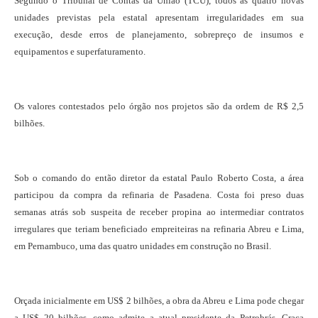
Segundo o Tribunal de Contas da União (TCU), todos as quatro novas
unidades previstas pela estatal apresentam irregularidades em sua
execução, desde erros de planejamento, sobrepreço de insumos e
equipamentos e superfaturamento.
Os valores contestados pelo órgão nos projetos são da ordem de R$ 2,5
bilhões.
Sob o comando do então diretor da estatal Paulo Roberto Costa, a área
participou da compra da refinaria de Pasadena. Costa foi preso duas
semanas atrás sob suspeita de receber propina ao intermediar contratos
irregulares que teriam beneficiado empreiteiras na refinaria Abreu e Lima,
em Pernambuco, uma das quatro unidades em construção no Brasil.
Orçada inicialmente em US$ 2 bilhões, a obra da Abreu e Lima pode chegar
a US$ 20 bilhões, como admite a atual presidente da Petrobrás, Graça