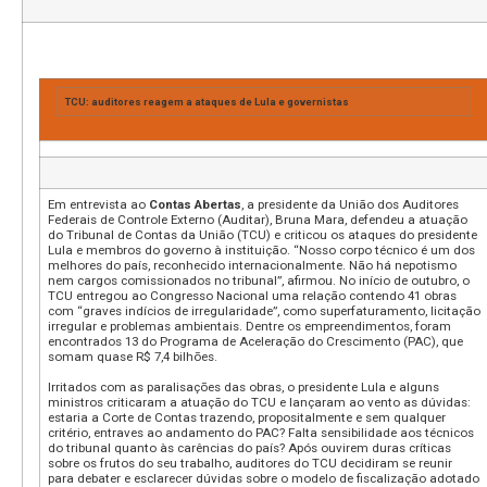
TCU: auditores reagem a ataques de Lula e governistas
Em entrevista ao
Contas Abertas
, a presidente da União dos Auditores
Federais de Controle Externo (Auditar), Bruna Mara, defendeu a atuação
do Tribunal de Contas da União (TCU) e criticou os ataques do presidente
Lula e membros do governo à instituição. “Nosso corpo técnico é um dos
melhores do país, reconhecido internacionalmente. Não há nepotismo
nem cargos comissionados no tribunal”, afirmou. No início de outubro, o
TCU entregou ao Congresso Nacional uma relação contendo 41 obras
com “graves indícios de irregularidade”, como superfaturamento, licitação
irregular e problemas ambientais. Dentre os empreendimentos, foram
encontrados 13 do Programa de Aceleração do Crescimento (PAC), que
somam quase R$ 7,4 bilhões.
Irritados com as paralisações das obras, o presidente Lula e alguns
ministros criticaram a atuação do TCU e lançaram ao vento as dúvidas:
estaria a Corte de Contas trazendo, propositalmente e sem qualquer
critério, entraves ao andamento do PAC? Falta sensibilidade aos técnicos
do tribunal quanto às carências do país? Após ouvirem duras críticas
sobre os frutos do seu trabalho, auditores do TCU decidiram se reunir
para debater e esclarecer dúvidas sobre o modelo de fiscalização adotado