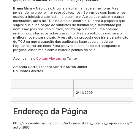
geral, como a Auditar vê essas mudanças previstas?
Bruna Mara
– Não que o tribunal não tenha nada a melhorar. Mas
pensando no próprio interesse público, nós não vemos com bons olhos
qualquer iniciativa que restrinja o controle. Até porque existem outras
instituições, além do TCU, na área de controle. Quanto à proposta que
sugere que a indicação de ministros do tribunal seja substituída por
admissão por concurso público, por exemplo, não há uma posição
unânime dos técnicos sobre o assunto. Mas acredito que não seja o
melhor modelo para o país. A respeito da proposta que trata da extinção
do TCU ou que a atuação das auditorias fique subordinada ao
Legislativo, há um risco. Essa palavra subordinada é preocupante e
perigosa, ainda mais com a história política do país.
Acompanhe o
Contas Abertas
no Twitter.
Amanda Costa, Leandro Kleber e Milton Júnior
Do Contas Abertas
2/11/2009
Endereço da Página
http://contasabertas.uol.com.br/noticias/detalhe_noticias_impressao.asp?
auto=2880