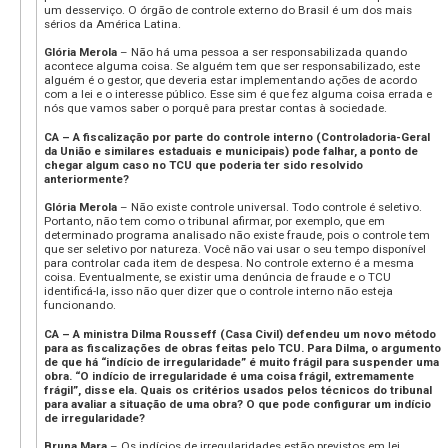
um desserviço. O órgão de controle externo do Brasil é um dos mais
sérios da América Latina.
Glória Merola
– Não há uma pessoa a ser responsabilizada quando
acontece alguma coisa. Se alguém tem que ser responsabilizado, este
alguém é o gestor, que deveria estar implementando ações de acordo
com a lei e o interesse público. Esse sim é que fez alguma coisa errada e
nós que vamos saber o porquê para prestar contas à sociedade.
CA – A fiscalização por parte do controle interno (Controladoria-Geral
da União e similares estaduais e municipais) pode falhar, a ponto de
chegar algum caso no TCU que poderia ter sido resolvido
anteriormente?
Glória Merola
– Não existe controle universal. Todo controle é seletivo.
Portanto, não tem como o tribunal afirmar, por exemplo, que em
determinado programa analisado não existe fraude, pois o controle tem
que ser seletivo por natureza. Você não vai usar o seu tempo disponível
para controlar cada item de despesa. No controle externo é a mesma
coisa. Eventualmente, se existir uma denúncia de fraude e o TCU
identificá-la, isso não quer dizer que o controle interno não esteja
funcionando.
CA – A ministra Dilma Rousseff (Casa Civil) defendeu um novo método
para as fiscalizações de obras feitas pelo TCU. Para Dilma, o argumento
de que há “indício de irregularidade” é muito frágil para suspender uma
obra. “O indício de irregularidade é uma coisa frágil, extremamente
frágil”, disse ela. Quais os critérios usados pelos técnicos do tribunal
para avaliar a situação de uma obra? O que pode configurar um indício
de irregularidade?
Bruna Mara
– Os indícios de irregularidades estão previstos em lei.