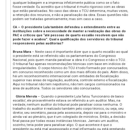
qualquer bobagem e a imprensa infelizmente publica como se o fato
fosse verdade. Eu acredito que o tribunal é muito rigoroso com as obras
que estão paralisadas. No caso das obras o TCU determina, muitas vezes,
a retenção dos recursos, e não a paralisação da obra. Essas questões não
podem ser tratadas genericamente, mas sim caso a caso.
CA – O presidente Lula também defendeu o entendimento entre as
instituições sobre a necessidade de manter a realização das obras do
PAC e criticou que “até pessoas de quarto escalão resolvem que não
pode fazer e acabou”. Qual a qualificação dos servidores do tribunal
responsáveis pelas auditorias?
Bruna Mara
– Neste caso é importante dizer que o quarto escalão ao qual
o presidente está se referindo são os parlamentares do Congresso
Nacional, pois quem manda paralisar a obra é o Congresso e não o TCU.
O tribunal faz apenas recomendações técnicas com base em indícios de
irregularidades. O corpo técnico do TCU é todo formado por concursados;
em concurso reconhecido como um dos mais difíceis do país. Além disso,
há um reconhecimento internacional com entidades de fiscalização
superior nas áreas de regulação, auditoria, controle externo e fiscalização.
Aqui no tribunal não tem nepotismo, não tem cargos comissionados na
área de auditoria. Todos os servidores são concursados.
Glória Merola
– Quando o presidente Lula falou ‘funcionário de baixo
escalão’, ele provavelmente estava se referindo a um auditor. Mas, na
verdade, nenhum auditor do tribunal pode paralisar coisa nenhuma. O
trabalho do auditor é realizado também pelo corpo técnico, ou seja, seu
diretor, seu secretário, passa pela assessoria, depois vai para o ministro e
ainda vai ao plenário, que é um colegiado de ministros. Então, a decisão
final passa por todas essas instâncias técnicas. Jamais um auditor,
sozinho, teria poder para paralisar algo. O que acontece é que o
presidente ou está mal assessorado e mal informado ou está prestando