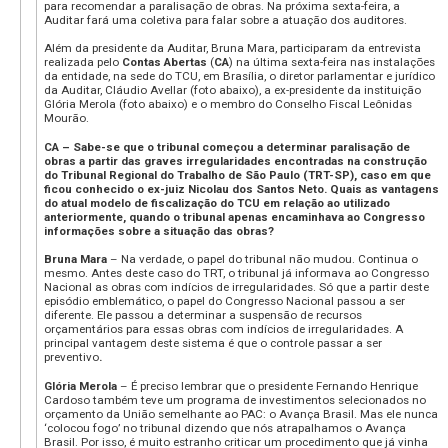
para recomendar a paralisação de obras. Na próxima sexta-feira, a
Auditar fará uma coletiva para falar sobre a atuação dos auditores.
Além da presidente da Auditar, Bruna Mara, participaram da entrevista
realizada pelo
Contas Abertas
(
CA
) na última sexta-feira nas instalações
da entidade, na sede do TCU, em Brasília, o diretor parlamentar e jurídico
da Auditar, Cláudio Avellar (foto abaixo), a ex-presidente da instituição
Glória Merola (foto abaixo) e o membro do Conselho Fiscal Leônidas
Mourão.
CA – Sabe-se que o tribunal começou a determinar paralisação de
obras a partir das graves irregularidades encontradas na construção
do Tribunal Regional do Trabalho de São Paulo (TRT-SP), caso em que
ficou conhecido o ex-juiz Nicolau dos Santos Neto. Quais as vantagens
do atual modelo de fiscalização do TCU em relação ao utilizado
anteriormente, quando o tribunal apenas encaminhava ao Congresso
informações sobre a situação das obras?
Bruna Mara
– Na verdade, o papel do tribunal não mudou. Continua o
mesmo. Antes deste caso do TRT, o tribunal já informava ao Congresso
Nacional as obras com indícios de irregularidades. Só que a partir deste
episódio emblemático, o papel do Congresso Nacional passou a ser
diferente. Ele passou a determinar a suspensão de recursos
orçamentários para essas obras com indícios de irregularidades. A
principal vantagem deste sistema é que o controle passar a ser
preventivo
.
Glória Merola
– É preciso lembrar que o presidente Fernando Henrique
Cardoso também teve um programa de investimentos selecionados no
orçamento da União semelhante ao PAC: o Avança Brasil. Mas ele nunca
‘colocou fogo’ no tribunal dizendo que nós atrapalhamos o Avança
Brasil. Por isso, é muito estranho criticar um procedimento que já vinha