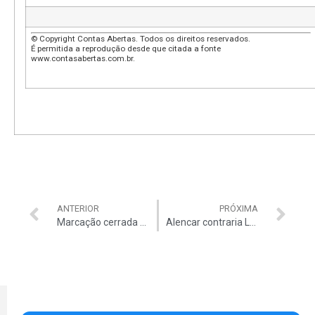
© Copyright Contas Abertas. Todos os direitos reservados.
É permitida a reprodução desde que citada a fonte
www.contasabertas.com.br.
ANTERIOR
PRÓXIMA
Marcação cerrada – Má Gestão Ambiental é Alvo do TCU
Alencar contraria Lula e elogia TCU