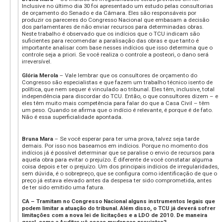
Inclusive no último dia 30 foi apresentado um estudo pelas consultorias
de orçamento do Senado e da Câmara. Eles são responsáveis por
produzir os pareceres do Congresso Nacional que embasam a decisão
dos parlamentares de não enviar recursos para determinadas obras.
Neste trabalho é observado que os indícios que o TCU indicam são
suficientes para recomendar a paralisação das obras e que tanto é
importante analisar com base nesses indícios que isso determina que o
controle seja a priori. Se você realiza o controle a posteori, o dano será
irreversível.
Glória Merola
– Vale lembrar que os consultores de orçamento do
Congresso são especialistas e que fazem um trabalho técnico isento de
política, que nem sequer é vinculado ao tribunal. Eles têm, inclusive, total
independência para discordar do TCU. Então, o que consultores dizem – e
eles têm muito mais competência para falar do que a Casa Civil – têm
um peso. Quando se afirma que o indício é relevante, é porque é de fato.
Não é essa superficialidade apontada.
Bruna Mara
– Se você esperar para ter uma prova, talvez seja tarde
demais. Por isso nos baseamos em indícios. Porque no momento dos
indícios já é possível determinar que se paralise o envio de recursos para
aquela obra para evitar o prejuízo. É diferente de você constatar alguma
coisa depois e ter o prejuízo. Um dos principais indícios de irregularidades,
sem dúvida, é o sobrepreço, que se configura como identificação de que o
preço já estava elevado antes da despesa ter sido comprometida, antes
de ter sido emitido uma fatura.
CA – Tramitam no Congresso Nacional alguns instrumentos legais que
podem limitar a atuação do tribunal. Além disso, o TCU já deverá sofrer
limitações com a nova lei de licitações e a LDO de 2010. De maneira