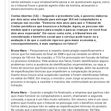
sendo adotado e que simplesmente passa a ser questionado agora, como
se o tribunal fosse o grande agente vilão da história, atrasando o
desenvolvimento do país.
Contas Abertas (CA) – Segundo o presidente Lula, o governo elaborou
por dois anos uma licitação para entregar 350 mil computadores a
crianças nas escolas. “Demorou dois anos para que o Tribunal de
Contas permitisse que houvesse a licitação. Agora, as pessoas não
medem qual é o prejuízo para a nação e para as crianças se você ficar
dois anos esperando”. Em casos como este, o tribunal leva em
consideração o benefício social que o serviço pode trazer ou a
avaliação é de que o controle rigoroso gera maior economia e,
consequentemente, é mais vantajoso no futuro?
Bruna Mara
– Pesquisamos a respeito deste pregão especificamente e
vimos que foi realizado do final de 2008 e que na verdade se refere à
compra de 150 mil. Na ocasião, o TCU foi provocado em função de falhas
no processo licitatório. Pela análise dos fatos, foram identificados alguns
problemas como a ausência de identificações orçamentárias, ou seja, a
fonte de recursos que financiaria a compra dos
laptops
, além da ausência
de especificações técnicas que impediriam a comparação de preços.
Diante disso houve uma suspensão cautelar e foram identificadas falhas
no edital do FNDE. Em março, o ministro José Jorge se pronunciou no
processo e revogou a cautelar e mandou dar continuidade ao processo de
licitação.
Bruna Mara
– Quando o pregão foi finalizado, a empresa que ganhou não
quis mais fornecer os computadores e, assim, chamaram a segunda
colocada, o que já é um fato muito estranho. Em resumo, este é um caso
prático que mostra que o tribunal se preocupa com o benefício social de
forma célere, porque não se sabia as especificações técnicas do produto.
As coisas que o presidente Lula falou não são verdadeiras. Ele fala