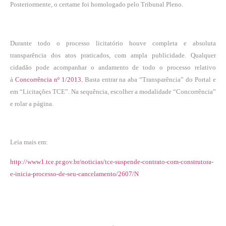
Posteriormente, o certame foi homologado pelo Tribunal Pleno.
Durante todo o processo licitatório houve completa e absoluta
transparência dos atos praticados, com ampla publicidade. Qualquer
cidadão pode acompanhar o andamento de todo o processo relativo
à
Concorrência nº 1/2013
.
Basta entrar na aba “Transparência” do Portal e
em “Licitações TCE”. Na sequência, escolher a modalidade “Concorrência”
e rolar a página.
Leia mais em:
http://www1.tce.pr.gov.br/noticias/tce-suspende-contrato-com-construtora-
e-inicia-processo-de-seu-cancelamento/2607/N