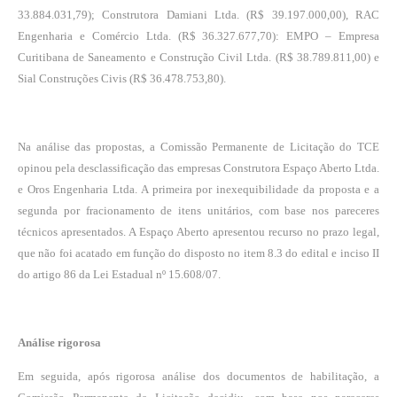
33.884.031,79); Construtora Damiani Ltda. (R$ 39.197.000,00), RAC
Engenharia e Comércio Ltda. (R$ 36.327.677,70): EMPO – Empresa
Curitibana de Saneamento e Construção Civil Ltda. (R$ 38.789.811,00) e
Sial Construções Civis (R$ 36.478.753,80).
Na análise das propostas, a Comissão Permanente de Licitação do TCE
opinou pela desclassificação das empresas Construtora Espaço Aberto Ltda.
e Oros Engenharia Ltda. A primeira por inexequibilidade da proposta e a
segunda por fracionamento de itens unitários, com base nos pareceres
técnicos apresentados. A Espaço Aberto apresentou recurso no prazo legal,
que não foi acatado em função do disposto no item 8.3 do edital e inciso II
do artigo 86 da Lei Estadual nº 15.608/07.
Análise rigorosa
Em seguida, após rigorosa análise dos documentos de habilitação, a