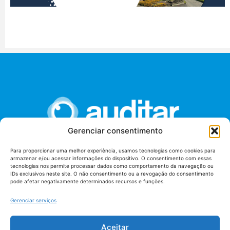
Gerenciar consentimento
Para proporcionar uma melhor experiência, usamos tecnologias como cookies para
armazenar e/ou acessar informações do dispositivo. O consentimento com essas
União dos Auditores Federais de Controle Externo -
tecnologias nos permite processar dados como comportamento da navegação ou
AUDITAR
IDs exclusivos neste site. O não consentimento ou a revogação do consentimento
pode afetar negativamente determinados recursos e funções.
Setor de Administração Federal Sul (SAF/Sul), Qd. 04, Lt. 01
Edifício Anexo II
Gerenciar serviços
Tribunal de Contas da União (TCU), Subsolo, Sala S04
Telefone: (61)3527-7292
Aceitar