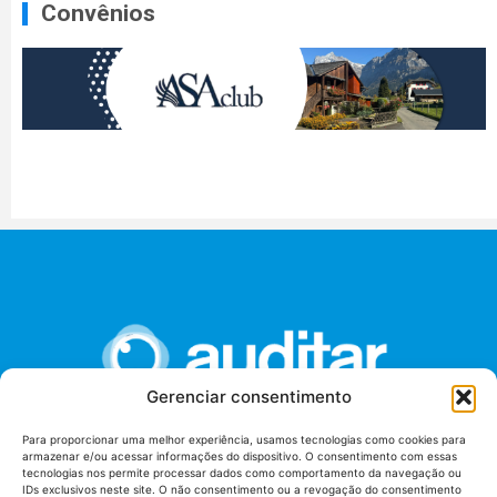
Convênios
Gerenciar consentimento
Para proporcionar uma melhor experiência, usamos tecnologias como cookies para
armazenar e/ou acessar informações do dispositivo. O consentimento com essas
União dos Auditores Federais de Controle Externo -
tecnologias nos permite processar dados como comportamento da navegação ou
AUDITAR
IDs exclusivos neste site. O não consentimento ou a revogação do consentimento