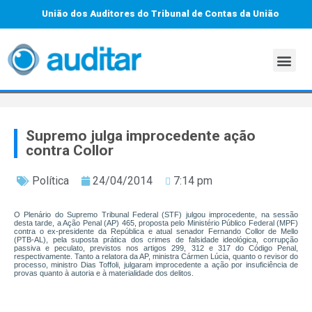
União dos Auditores do Tribunal de Contas da União
Supremo julga improcedente ação
contra Collor
Política
24/04/2014
7:14 pm
O Plenário do Supremo Tribunal Federal (STF) julgou improcedente, na sessão
desta tarde, a Ação Penal (AP) 465, proposta pelo Ministério Público Federal (MPF)
contra o ex-presidente da República e atual senador Fernando Collor de Mello
(PTB-AL), pela suposta prática dos crimes de falsidade ideológica, corrupção
passiva e peculato, previstos nos artigos 299, 312 e 317 do Código Penal,
respectivamente. Tanto a relatora da AP, ministra Cármen Lúcia, quanto o revisor do
processo, ministro Dias Toffoli, julgaram improcedente a ação por insuficiência de
provas quanto à autoria e à materialidade dos delitos.