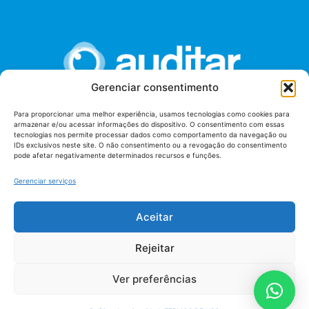
Gerenciar consentimento
Para proporcionar uma melhor experiência, usamos tecnologias como cookies para
armazenar e/ou acessar informações do dispositivo. O consentimento com essas
União dos Auditores Federais de Controle Externo -
tecnologias nos permite processar dados como comportamento da navegação ou
AUDITAR
IDs exclusivos neste site. O não consentimento ou a revogação do consentimento
pode afetar negativamente determinados recursos e funções.
Setor de Administração Federal Sul (SAF/Sul), Qd. 04, Lt. 01
Edifício Anexo II
Gerenciar serviços
Tribunal de Contas da União (TCU), Subsolo, Sala S04
Telefone: (61)3527-7292
Aceitar
Política de
Termos de uso
privacidade
Rejeitar
Ver preferências