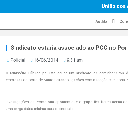
União dos 
Auditar
Conv
Sindicato estaria associado ao PCC no Po
Policial
16/06/2014
9:31 am
O Ministério Público paulista acusa um sindicato de caminhoneiros do
empresas do porto de Santos citando ligações com a facção criminosa P
Investigações da Promotoria apontam que o grupo fixa fretes acima do
uma carga diária mínima para o sindicato.