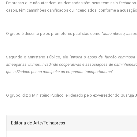
Empresas que não atendem às demandas têm seus terminais fechados p
casos, têm caminhões danificados ou incendiados, conforme a acusação
O grupo é descrito pelos promotores paulistas como “
assombroso, assusta
Segundo o Ministério Público, ele “i
nvoca o apoio da facção criminosa
ameaçar as vítimas, invadindo cooperativas e associações de caminhoneiro
que o Sindcon possa manipular as empresas transportadoras
“.
O grupo, diz o Ministério Público, é liderado pelo ex-vereador do Guarujá J
Editoria de Arte/Folhapress