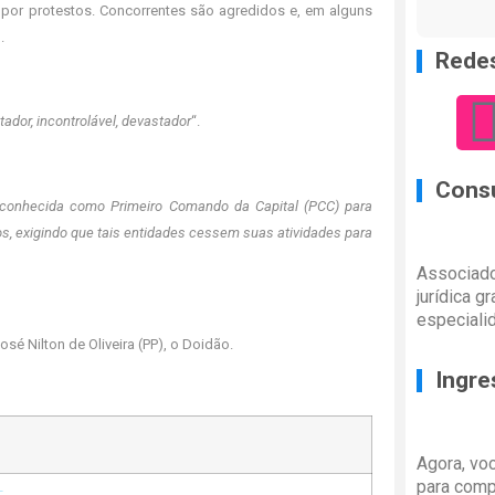
or protestos. Concorrentes são agredidos e, em alguns
.
Redes
dor, incontrolável, devastador
“.
Consu
 conhecida como Primeiro Comando da Capital (PCC) para
s, exigindo que tais entidades cessem suas atividades para
Associado
jurídica g
especiali
osé Nilton de Oliveira (PP), o Doidão.
Ingre
Agora, vo
para comp