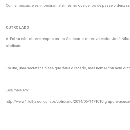
Com ameaças, eles impediram até mesmo que carros de passeio deixass
OUTRO LADO
A
Folha
não obteve respostas do Sindcon e do ex-vereador José Nilton.
sindicato.
Em um, uma secretária disse que daria o recado, mas nem Nilton nem outr
Leia mais em:
http://www1.folha.uol.com.br/cotidiano/2014/06/1471010-grupo-e-acu