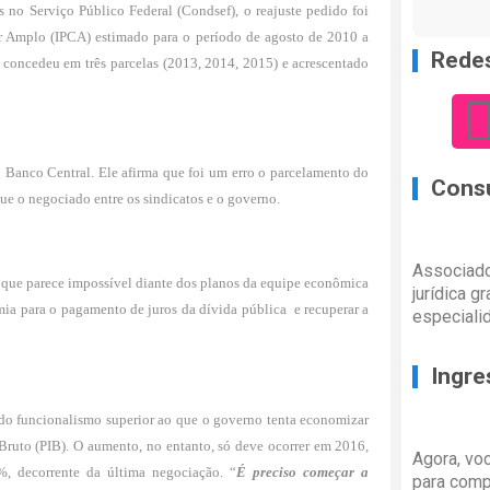
 no Serviço Público Federal (Condsef), o reajuste pedido foi
r Amplo (IPCA) estimado para o período de agosto de 2010 a
Redes
concedeu em três parcelas (2013, 2014, 2015) e acrescentado
o Banco Central. Ele afirma que foi um erro o parcelamento do
Consu
ue o negociado entre os sindicatos e o governo.
Associado
, o que parece impossível diante dos planos da equipe econômica
jurídica g
mia para o pagamento de juros da dívida pública ­ e recuperar a
especiali
Ingre
 do funcionalismo superior ao que o governo tenta economizar
Bruto (PIB). O aumento, no entanto, só deve ocorrer em 2016,
Agora, vo
, decorrente da última negociação. “
É preciso começar a
para comp