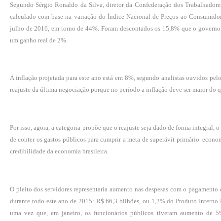
Segundo Sérgio Ronaldo da Silva, diretor da Confederação dos Trabalhadores
calculado com base na variação do Índice Nacional de Preços ao Consumido
julho de 2016, em torno de 44%. Foram descontados os 15,8% que o governo 
um ganho real de 2%.
A inflação projetada para este ano está em 8%, segundo analistas ouvidos pel
reajuste da última negociação porque no período a inflação deve ser maior do q
Por isso, agora, a categoria propõe que o reajuste seja dado de forma integral
de conter os gastos públicos para cumprir a meta de superávit primário ­ econo
credibilidade da economia brasileira.
O pleito dos servidores representaria aumento nas despesas com o pagamento
durante todo este ano de 2015: R$ 66,3 bilhões, ou 1,2% do Produto Interno 
uma vez que, em janeiro, os funcionários públicos tiveram aumento de 5%