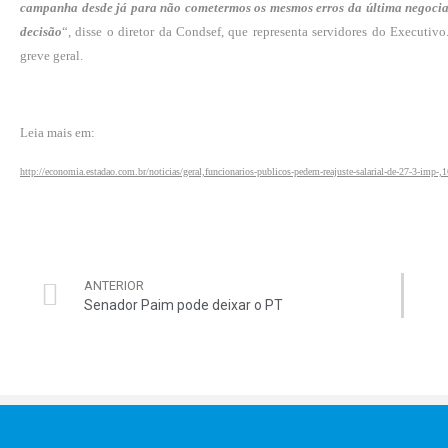
campanha desde já para não cometermos os mesmos erros da última negocia
decisão
“, disse o diretor da Condsef, que representa servidores do Executi
greve geral.
Leia mais em:
http://economia.estadao.com.br/noticias/geral,funcionarios-publicos-pedem-reajuste-salarial-de-27-3-imp-
ANTERIOR
Senador Paim pode deixar o PT