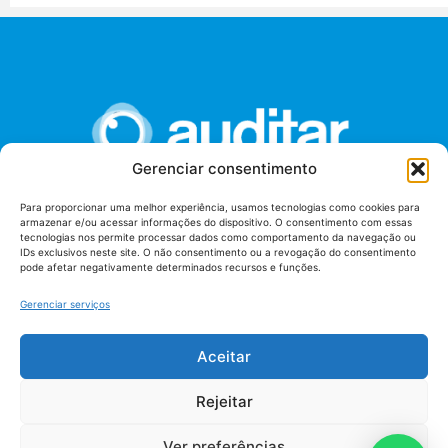
Gerenciar consentimento
Para proporcionar uma melhor experiência, usamos tecnologias como cookies para
armazenar e/ou acessar informações do dispositivo. O consentimento com essas
União dos Auditores Federais de Controle Externo -
tecnologias nos permite processar dados como comportamento da navegação ou
AUDITAR
IDs exclusivos neste site. O não consentimento ou a revogação do consentimento
pode afetar negativamente determinados recursos e funções.
Setor de Administração Federal Sul (SAF/Sul), Qd. 04, Lt. 01
Edifício Anexo II
Gerenciar serviços
Tribunal de Contas da União (TCU), Subsolo, Sala S04
Telefone: (61)3527-7292
Aceitar
Política de
Termos de uso
privacidade
Rejeitar
Ver preferências