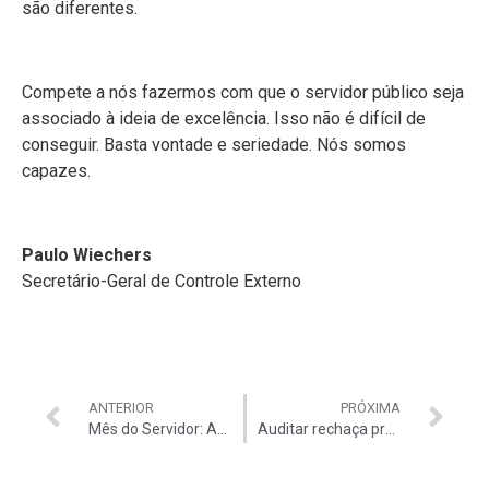
são diferentes.
Compete a nós fazermos com que o servidor público seja
associado à ideia de excelência. Isso não é difícil de
conseguir. Basta vontade e seriedade. Nós somos
capazes.
Paulo Wiechers
Secretário-Geral de Controle Externo
ANTERIOR
PRÓXIMA
Mês do Servidor: Auditar fará sorteio de brindes, homenagens e muito mais!
Auditar rechaça proposta da Frente Parlamentar da Reforma Administrativa de inclusão dos atuais servidores públicos na PEC 32