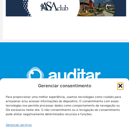
Gerenciar consentimento
Para proporcionar uma melhor experiência, usamos tecnologias como cookies para
armazenar e/ou acessar informações do dispositivo. O consentimento com essas
União dos Auditores Federais de Controle Externo -
tecnologias nos permite processar dados como comportamento da navegação ou
AUDITAR
IDs exclusivos neste site. O não consentimento ou a revogação do consentimento
pode afetar negativamente determinados recursos e funções.
Setor de Administração Federal Sul (SAF/Sul), Qd. 04, Lt. 01
Edifício Anexo II
Gerenciar serviços
Tribunal de Contas da União (TCU), Subsolo, Sala S04