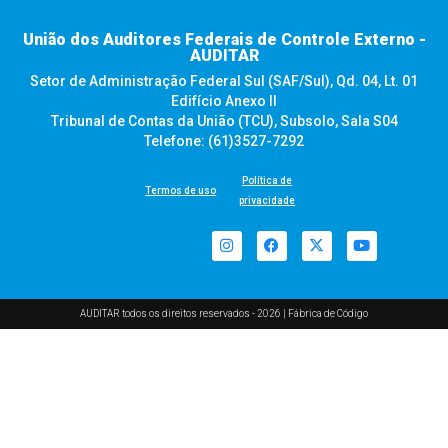
União dos Auditores Federais de Controle Externo -
AUDITAR
Setor de Administração Federal Sul (SAF/Sul), Qd. 04, Lt. 01
Edifício Anexo II
Tribunal de Contas da União (TCU), Subsolo, Sala S04
Telefone: (61)3527-7292
Política de
Termos de uso
privacidade
AUDITAR todos os direitos reservados - 2026 |
Fábrica de Código