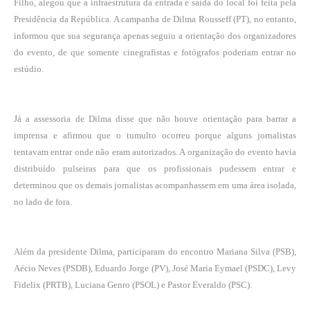
Filho, alegou que a infraestrutura da entrada e saída do local foi feita pela
Presidência da República. A campanha de Dilma Rousseff (PT), no entanto,
informou que sua segurança apenas seguiu a orientação dos organizadores
do evento, de que somente cinegrafistas e fotógrafos poderiam entrar no
estúdio.
Já a assessoria de Dilma disse que não houve orientação para barrar a
imprensa e afirmou que o tumulto ocorreu porque alguns jornalistas
tentavam entrar onde não eram autorizados. A organização do evento havia
distribuído pulseiras para que os profissionais pudessem entrar e
determinou que os demais jornalistas acompanhassem em uma área isolada,
no lado de fora.
Além da presidente Dilma, participaram do encontro Mariana Silva (PSB),
Aécio Neves (PSDB), Eduardo Jorge (PV), José Maria Eymael (PSDC), Levy
Fidelix (PRTB), Luciana Genro (PSOL) e Pastor Everaldo (PSC).