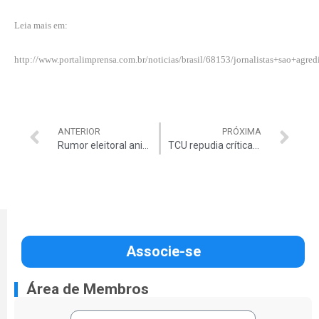
Leia mais em:
http://www.portalimprensa.com.br/noticias/brasil/68153/jornalistas+sao+ag
ANTERIOR
PRÓXIMA
Rumor eleitoral anima Bovespa outra vez
TCU repudia críticas a Auditores
Associe-se
Área de Membros