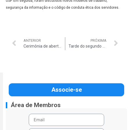
USP. Em seguida, foram discutidos novos modelos de trabalho,
segurança da informação e o código de conduta ética dos servidores.
ANTERIOR
PRÓXIMA
Cerimônia de abertura do VIII Congresso dos Auditores do TCU é marcada por reencontro e congraçamento
Tarde do segundo dia do VIII Congresso dos Auditores debate teletrabalho, código de ética e segurança da informação
Associe-se
Área de Membros