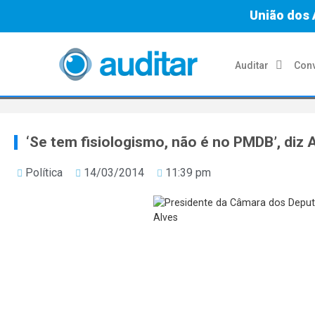
União dos 
Auditar
Conv
‘Se tem fisiologismo, não é no PMDB’, diz 
Política
14/03/2014
11:39 pm