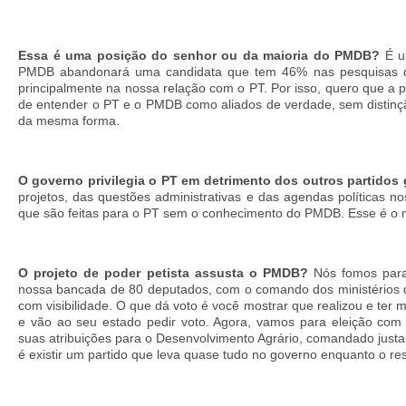
Essa é uma posição do senhor ou da maioria do PMDB?
É um
PMDB abandonará uma candidata que tem 46% nas pesquisas de
principalmente na nossa relação com o PT. Por isso, quero que a 
de entender o PT e o PMDB como aliados de verdade, sem distinç
da mesma forma.
O governo privilegia o PT em detrimento dos outros partidos
projetos, das questões administrativas e das agendas políticas n
que são feitas para o PT sem o conhecimento do PMDB. Esse é o mo
O projeto de poder petista assusta o PMDB?
Nós fomos para
nossa bancada de 80 deputados, com o comando dos ministérios 
com visibilidade. O que dá voto é você mostrar que realizou e ter m
e vão ao seu estado pedir voto. Agora, vamos para eleição com 
suas atribuições para o Desenvolvimento Agrário, comandado just
é existir um partido que leva quase tudo no governo enquanto o r