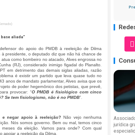
Pre
Senado)
Redes
 base aliada”
defensor do apoio do PMDB à reeleição de Dilma
s à presidente, o deputado diz que não há chance de
Consu
e atua como bombeiro no atacado, Alves engrossa no
unha (RJ), considerado inimigo figadal do Planalto.
 PT em detrimento das demais siglas aliadas, razão
oblema é existir um partido que leva quase tudo no
43 anos de mandato parlamentar, Alves avisa que os
ojeto de poder hegemônico dos petistas, que prevê,
ara provocar: “
O PMDB é fisiológico com cinco
uê? Se tem fisiologismo, não é no PMDB
”.
e negar apoio à reeleição?
Não vejo nenhuma
Associado
eição. Nós somos governo. Bem ou mal, temos cinco
jurídica g
cos meses da eleição. Vamos para onde? Com qual
especiali
 apoiar a reeleição da Dilma.