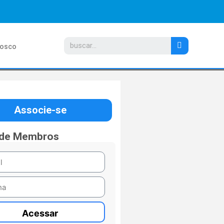
nosco
Associe-se
 de Membros
Acessar