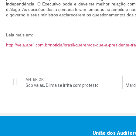
independência. O Executivo pode e deve ter melhor relação com 
diálogo. As decisões desta semana foram tomadas no âmbito e nas 
o governo e seus ministros esclarecerem os questionamentos dos 
Leia mais em:
http://veja.abril.com.br/noticia/brasil/queremos-que-a-presidente
ANTERIOR
Sob vaias, Dilma se irrita com protesto
União dos Auditor