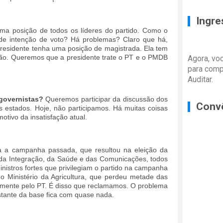
Ingre
a posição de todos os líderes do partido. Como o
 intenção de voto? Há problemas? Claro que há,
presidente tenha uma posição de magistrada. Ela tem
ão. Queremos que a presidente trate o PT e o PMDB
Agora, vo
para comp
Auditar.
 governistas?
Queremos participar da discussão dos
Conv
os estados. Hoje, não participamos. Há muitas coisas
tivo da insatisfação atual.
 a campanha passada, que resultou na eleição da
da Integração, da Saúde e das Comunicações, todos
inistros fortes que privilegiam o partido na campanha
o Ministério da Agricultura, que perdeu metade das
amente pelo PT. É disso que reclamamos. O problema
estante da base fica com quase nada.