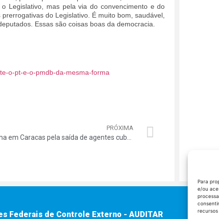
o Legislativo, mas pela via do convencimento e do
prerrogativas do Legislativo. É muito bom, saudável,
deputados. Essas são coisas boas da democracia.
-trate-o-pt-e-o-pmdb-da-mesma-forma
PRÓXIMA
Marcha em Caracas pela saída de agentes cubanos
Para pro
e/ou ace
processa
consenti
recursos
es Federais de Controle Externo - AUDITAR