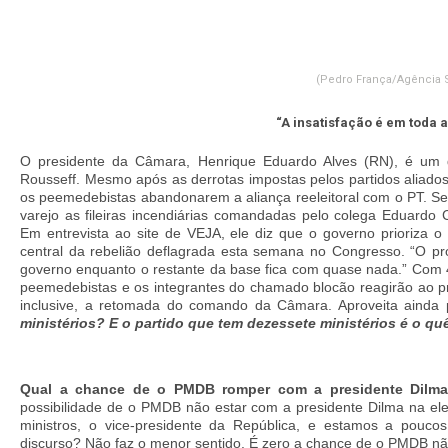
(Pedro França/Agência 
“A insatisfação é em toda a
O presidente da Câmara, Henrique Eduardo Alves (RN), é um 
Rousseff. Mesmo após as derrotas impostas pelos partidos aliado
os peemedebistas abandonarem a aliança reeleitoral com o PT. S
varejo as fileiras incendiárias comandadas pelo colega Eduardo C
Em entrevista ao site de VEJA, ele diz que o governo prioriza o
central da rebelião deflagrada esta semana no Congresso. “O pr
governo enquanto o restante da base fica com quase nada.” Com 
peemedebistas e os integrantes do chamado blocão reagirão ao pr
inclusive, a retomada do comando da Câmara. Aproveita ainda p
ministérios? E o partido que tem dezessete ministérios é o q
Qual a chance de o PMDB romper com a presidente Dilma 
possibilidade de o PMDB não estar com a presidente Dilma na el
ministros, o vice-presidente da República, e estamos a pou
discurso? Não faz o menor sentido. É zero a chance de o PMDB não