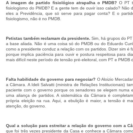
A imagem de partido fisiológico atrapalha o PMDB?
O PT te
fisiologismo do PMDB? E a gente tem de ouvir isso calado? Não dá
eles a Previdência, que só serve para pagar conta? E o parti
fisiologismo, não é no PMDB.
Petistas também reclamam da presidente.
Sim, há grupos do PT i
a base aliada. Não é uma coisa só do PMDB ou do Eduardo Cun
como a presidente conduz a relação com os partidos. Dizer sim é f
porque implica paciência para ouvir e postura respeitosa para d
mais difícil neste período de tensão pré-eleitoral, com PT e PMDB
Falta habilidade do governo para negociar?
O Aloizio Mercadan
a Câmara. A Ideli Salvatti (ministra de Relações Institucionais
paciente com o governo porque os senadores se elegem numa el
uma aliança de partidos. A sistemática da Câmara é completam
própria eleição na rua. Aqui, a ebulição é maior, a tensão é ma
atenção, do governo.
Qual a solução para estreitar a relação do governo com a C
que foi três vezes presidente da Casa e conhece a Câmara como