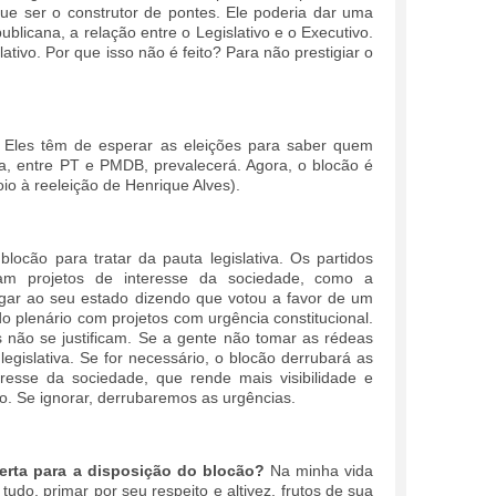
ue ser o construtor de pontes. Ele poderia dar uma
blicana, a relação entre o Legislativo e o Executivo.
tivo. Por que isso não é feito? Para não prestigiar o
Eles têm de esperar as eleições para saber quem
ia, entre PT e PMDB, prevalecerá. Agora, o blocão é
io à reeleição de Henrique Alves).
blocão para tratar da pauta legislativa. Os partidos
am projetos de interesse da sociedade, como a
gar ao seu estado dizendo que votou a favor de um
do plenário com projetos com urgência constitucional.
s não se justificam. Se a gente não tomar as rédeas
egislativa. Se for necessário, o blocão derrubará as
esse da sociedade, que rende mais visibilidade e
go. Se ignorar, derrubaremos as urgências.
erta para a disposição do blocão?
Na minha vida
tudo, primar por seu respeito e altivez, frutos de sua