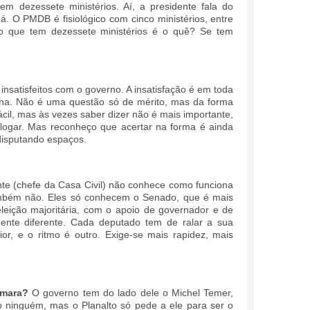
m dezessete ministérios. Aí, a presidente fala do
. O PMDB é fisiológico com cinco ministérios, entre
do que tem dezessete ministérios é o quê? Se tem
nsatisfeitos com o governo. A insatisfação é em toda
ha. Não é uma questão só de mérito, mas da forma
ácil, mas às vezes saber dizer não é mais importante,
ialogar. Mas reconheço que acertar na forma é ainda
 disputando espaços.
te (chefe da Casa Civil) não conhece como funciona
) também não. Eles só conhecem o Senado, que é mais
eição majoritária, com o apoio de governador e de
ente diferente. Cada deputado tem de ralar a sua
ior, e o ritmo é outro. Exige-se mais rapidez, mais
âmara?
O governo tem do lado dele o Michel Temer,
 ninguém, mas o Planalto só pede a ele para ser o