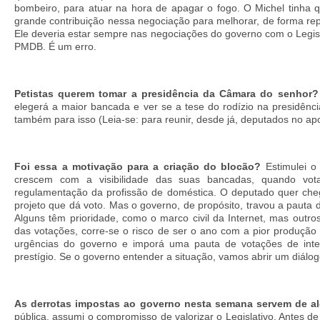
bombeiro, para atuar na hora de apagar o fogo. O Michel tinha q
grande contribuição nessa negociação para melhorar, de forma repu
Ele deveria estar sempre nas negociações do governo com o Legisla
PMDB. É um erro.
Petistas querem tomar a presidência da Câmara do senhor?
elegerá a maior bancada e ver se a tese do rodízio na presidênc
também para isso (Leia-se: para reunir, desde já, deputados no apo
Foi essa a motivação para a criação do blocão?
Estimulei o 
crescem com a visibilidade das suas bancadas, quando vot
regulamentação da profissão de doméstica. O deputado quer che
projeto que dá voto. Mas o governo, de propósito, travou a pauta 
Alguns têm prioridade, como o marco civil da Internet, mas outro
das votações, corre-se o risco de ser o ano com a pior produção l
urgências do governo e imporá uma pauta de votações de inter
prestígio. Se o governo entender a situação, vamos abrir um diálo
As derrotas impostas ao governo nesta semana servem de al
pública, assumi o compromisso de valorizar o Legislativo. Antes de 