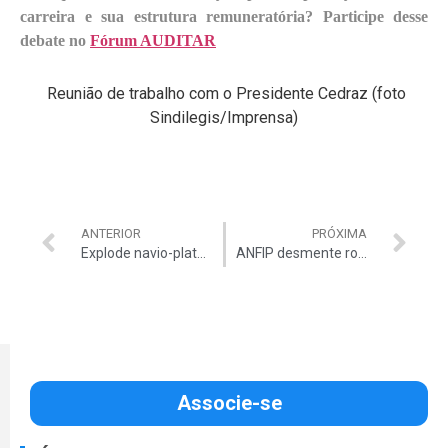
carreira e sua estrutura remuneratória? Participe desse
debate no
Fórum AUDITAR
Reunião de trabalho com o Presidente Cedraz (foto
Sindilegis/Imprensa)
ANTERIOR
PRÓXIMA
Explode navio-plataforma da Petrobrás: 3 mortos
ANFIP desmente rombo na Previdência Social
Associe-se