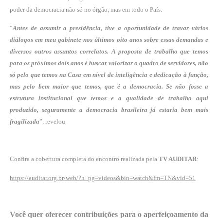
poder da democracia não só no órgão, mas em todo o País.
“
Antes de assumir a presidência, tive a oportunidade de travar vários
diálogos em meu
gabinete nos últimos oito anos sobre essas demandas e
diversos outros assuntos correlatos. A
proposta de trabalho que temos
para os próximos dois anos é buscar valorizar o quadro de
servidores, não
só pelo que temos na Casa em nível de inteligência e dedicação à função,
mas
pelo bem maior que temos, que é a democracia. Se não fosse a
estrutura institucional que
temos e a qualidade de trabalho aqui
produzido, seguramente a democracia brasileira já
estaria bem mais
fragilizada
”, revelou.
Confira a cobertura completa do encontro realizada pela
TV AUDITAR
:
https://auditar.org.br/web/?h_pg=videos&bin=watch&fm=TN&vid=51
Você quer oferecer contribuições para o aperfeiçoamento da