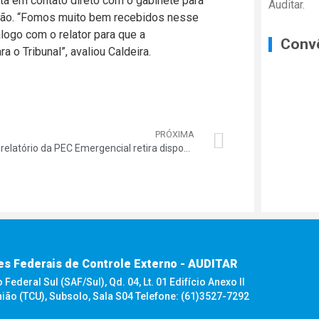
tá em contato direto com o gabinete para
Auditar.
ução. “Fomos muito bem recebidos nesse
logo com o relator para que a
Conv
a o Tribunal”, avaliou Caldeira.
PRÓXIMA
Novo relatório da PEC Emergencial retira dispositivo que previa redução salarial dos servidores. Auditar permanece atenta
es Federais de Controle Externo - AUDITAR
ederal Sul (SAF/Sul), Qd. 04, Lt. 01 Edifício Anexo II
nião (TCU), Subsolo, Sala S04 Telefone: (61)3527-7292