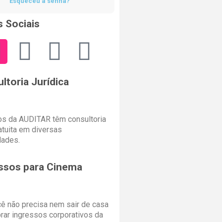
Esqueceu a senha?
 Sociais
ltoria Jurídica
s da AUDITAR têm consultoria
ratuita em diversas
dades.
ssos para Cinema
cê não precisa nem sair de casa
rar ingressos corporativos da