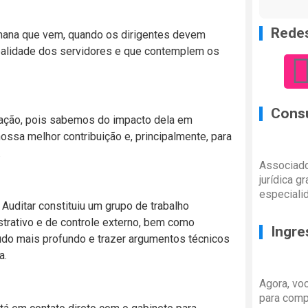
Redes
semana que vem, quando os dirigentes devem
ealidade dos servidores e que contemplem os
Consu
ação, pois sabemos do impacto dela em
ossa melhor contribuição e, principalmente, para
.
Associado
jurídica g
especiali
 Auditar constituiu um grupo de trabalho
strativo e de controle externo, bem como
Ingre
studo mais profundo e trazer argumentos técnicos
a.
Agora, vo
para comp