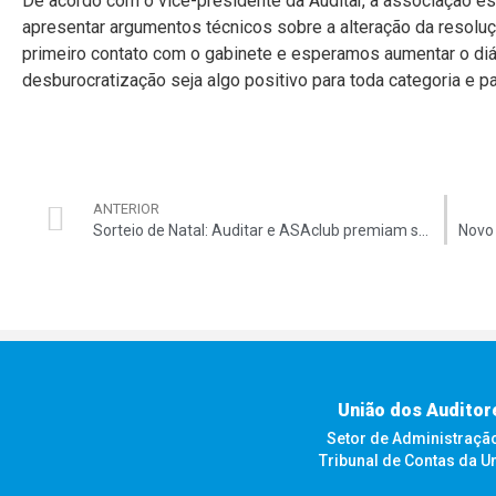
De acordo com o vice-presidente da Auditar, a associação es
apresentar argumentos técnicos sobre a alteração da resol
primeiro contato com o gabinete e esperamos aumentar o diá
desburocratização seja algo positivo para toda categoria e par
ANTERIOR
Sorteio de Natal: Auditar e ASAclub premiam servidores do TCU com adega climatizada
União dos Auditor
Setor de Administração F
Tribunal de Contas da U