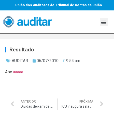
União dos Auditores do Tribunal de Contas da União
Resultado
AUDITAR
06/07/2010
9:54 am
Abc
aaaaa
ANTERIOR
PRÓXIMA
Dívidas deixam de ser um problema para os Estados
TCU inaugura sala de massagem para profissionais da área de TI