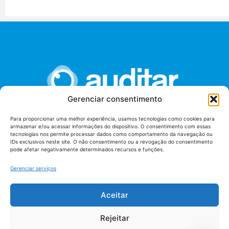
Gerenciar consentimento
Para proporcionar uma melhor experiência, usamos tecnologias como cookies para
armazenar e/ou acessar informações do dispositivo. O consentimento com essas
União dos Auditores Federais de Controle Externo -
tecnologias nos permite processar dados como comportamento da navegação ou
AUDITAR
IDs exclusivos neste site. O não consentimento ou a revogação do consentimento
pode afetar negativamente determinados recursos e funções.
Setor de Administração Federal Sul (SAF/Sul), Qd. 04, Lt. 01
Edifício Anexo II
Gerenciar serviços
Tribunal de Contas da União (TCU), Subsolo, Sala S04
Telefone: (61)3527-7292
Aceitar
Política de
Termos de uso
privacidade
Rejeitar