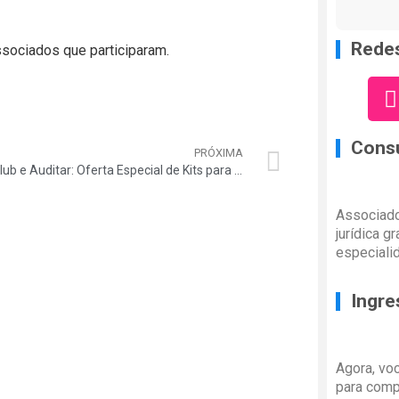
Redes
sociados que participaram.
Consu
PRÓXIMA
AsaClub e Auditar: Oferta Especial de Kits para Churrasco da Marca Jim Beam com desconto exclusivo
Associado
jurídica g
especiali
Ingre
Agora, vo
para comp