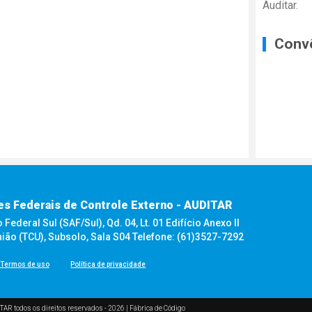
Auditar.
Conv
es Federais de Controle Externo - AUDITAR
ederal Sul (SAF/Sul), Qd. 04, Lt. 01 Edifício Anexo II
nião (TCU), Subsolo, Sala S04 Telefone: (61)3527-7292
Termos de uso
Política de privacidade
TAR todos os direitos reservados - 2026 |
Fábrica de Código