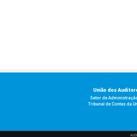
União dos Auditor
Setor de Administração F
Tribunal de Contas da U
AUDI