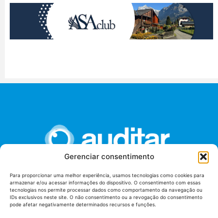
Gerenciar consentimento
Para proporcionar uma melhor experiência, usamos tecnologias como cookies para
armazenar e/ou acessar informações do dispositivo. O consentimento com essas
União dos Auditores Federais de Controle Externo -
tecnologias nos permite processar dados como comportamento da navegação ou
AUDITAR
IDs exclusivos neste site. O não consentimento ou a revogação do consentimento
pode afetar negativamente determinados recursos e funções.
Setor de Administração Federal Sul (SAF/Sul), Qd. 04, Lt. 01
Edifício Anexo II