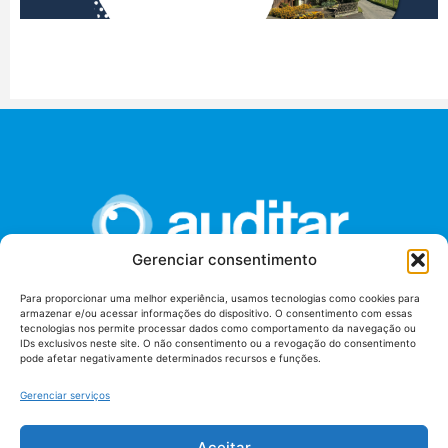
Gerenciar consentimento
Para proporcionar uma melhor experiência, usamos tecnologias como cookies para
armazenar e/ou acessar informações do dispositivo. O consentimento com essas
União dos Auditores Federais de Controle Externo -
tecnologias nos permite processar dados como comportamento da navegação ou
AUDITAR
IDs exclusivos neste site. O não consentimento ou a revogação do consentimento
pode afetar negativamente determinados recursos e funções.
Setor de Administração Federal Sul (SAF/Sul), Qd. 04, Lt. 01
Edifício Anexo II
Gerenciar serviços
Tribunal de Contas da União (TCU), Subsolo, Sala S04
Telefone: (61)3527-7292
Aceitar