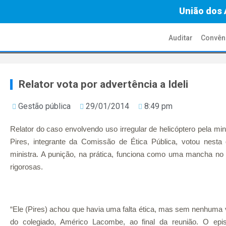
União dos 
Auditar
Convên
Relator vota por advertência a Ideli
Gestão pública
29/01/2014
8:49 pm
Relator do caso envolvendo uso irregular de helicóptero pela minis
Pires, integrante da Comissão de Ética Pública, votou nesta 
ministra. A punição, na prática, funciona como uma mancha no 
rigorosas.
“Ele (Pires) achou que havia uma falta ética, mas sem nenhuma vi
do colegiado, Américo Lacombe, ao final da reunião. O episó