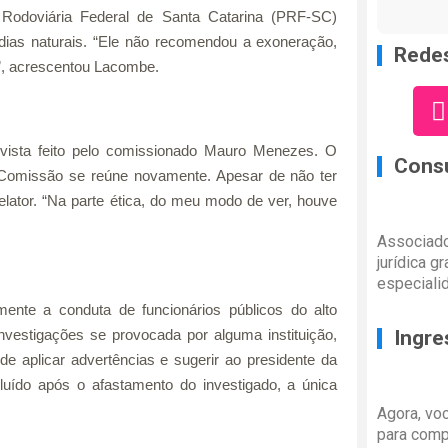
ia Rodoviária Federal de Santa Catarina (PRF-SC)
dias naturais. “Ele não recomendou a exoneração,
Redes
”, acrescentou Lacombe.
 vista feito pelo comissionado Mauro Menezes. O
Consu
 Comissão se reúne novamente. Apesar de não ter
ator. “Na parte ética, do meu modo de ver, houve
Associado
jurídica g
especiali
ente a conduta de funcionários públicos do alto
nvestigações se provocada por alguma instituição,
Ingre
ode aplicar advertências e sugerir ao presidente da
luído após o afastamento do investigado, a única
Agora, vo
para comp