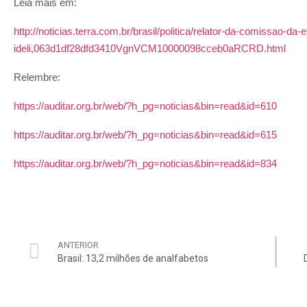
Leia mais em:
http://noticias.terra.com.br/brasil/politica/relator-da-comissao-da-
ideli,063d1df28dfd3410VgnVCM10000098cceb0aRCRD.html
Relembre:
https://auditar.org.br/web/?h_pg=noticias&bin=read&id=610
https://auditar.org.br/web/?h_pg=noticias&bin=read&id=615
https://auditar.org.br/web/?h_pg=noticias&bin=read&id=834
ANTERIOR
Brasil: 13,2 milhões de analfabetos