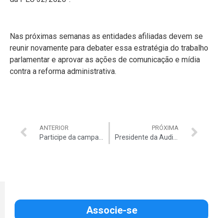
Nas próximas semanas as entidades afiliadas devem se
reunir novamente para debater essa estratégia do trabalho
parlamentar e aprovar as ações de comunicação e mídia
contra a reforma administrativa.
ANTERIOR
PRÓXIMA
Participe da campanha de recadastramento e concorra a prêmios
Presidente da Auditar afirma, em artigo publicado no Correio Braziliense, que reforma administrativa não combate privilégios
Associe-se