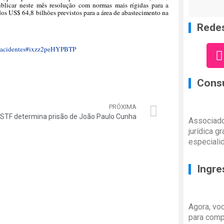
ublicar neste mês resolução com normas mais rígidas para a
dos US$ 64,8 bilhões previstos para a área de abastecimento na
Redes
em-acidentes#ixzz2peHYPBTP
Consu
PRÓXIMA
STF determina prisão de João Paulo Cunha
Associado
jurídica g
especiali
Ingre
Agora, vo
para comp