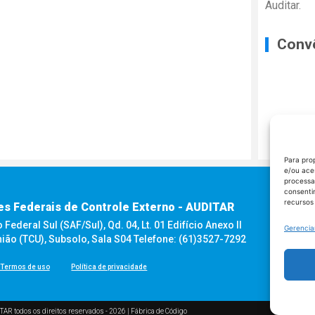
Auditar.
Conv
Para pro
e/ou ace
processa
consenti
recursos
es Federais de Controle Externo - AUDITAR
ederal Sul (SAF/Sul), Qd. 04, Lt. 01 Edifício Anexo II
Gerencia
nião (TCU), Subsolo, Sala S04 Telefone: (61)3527-7292
Termos de uso
Política de privacidade
TAR todos os direitos reservados - 2026 |
Fábrica de Código