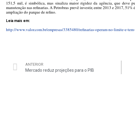
151,5 mil, é simbólica, mas sinaliza maior rigidez da agência, que deve p
manutenção nas refinarias. A Petrobras prevê investir, entre 2013 e 2017, 51% 
ampliação do parque de refino.
Leia mais em:
http://www.valor.com.br/empresas/3385480/refinarias-operam-no-limite-e-t
ANTERIOR
Mercado reduz projeções para o PIB