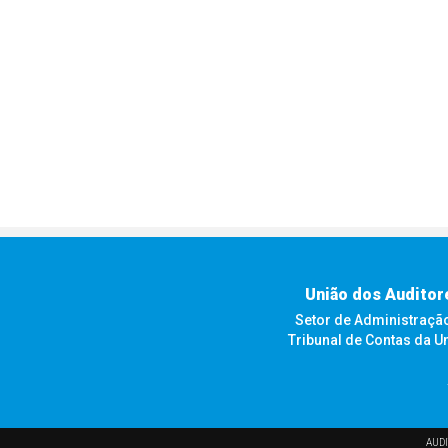
União dos Auditor
Setor de Administração F
Tribunal de Contas da U
AUDI