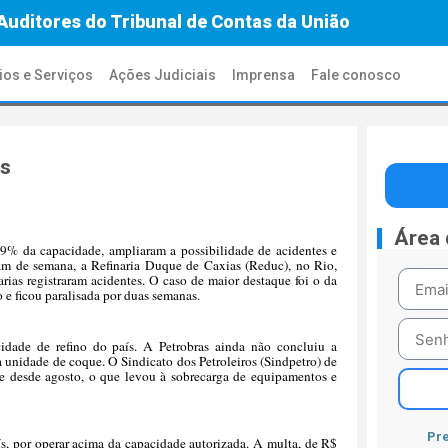
Auditores do Tribunal de Contas da União
ios e Serviços
Ações Judiciais
Imprensa
Fale conosco
es
Área
 99% da capacidade, ampliaram a possibilidade de acidentes e
im de semana, a Refinaria Duque de Caxias (Reduc), no Rio,
ias registraram acidentes. O caso de maior destaque foi o da
 e ficou paralisada por duas semanas.
dade de refino do país. A Petrobras ainda não concluiu a
a unidade de coque. O Sindicato dos Petroleiros (Sindpetro) de
 desde agosto, o que levou à sobrecarga de equipamentos e
Pre
s, por operar acima da capacidade autorizada. A multa, de R$