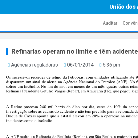
União dos 
Auditar
Convên
Refinarias operam no limite e têm acident
Agências reguladoras
06/01/2014
5:36 pm
Os sucessivos recordes de refino da Petrobras, com unidades utilizando até
dispararam um sinal de alerta na Agência Nacional do Petróleo (ANP). No f
sofreu um incêndio. No fim do ano, em menos de um mês, quatro outras refinar
Refinaria Presidente Getúlio Vargas (Repar), em Araucária (PR), que pegou fogo
A Reduc processa 240 mil barris de óleo por dia, cerca de 10% da capaci
investigação sobre as causas do acidente e não tem previsão para a retomada d
Duque de Caxias aponta que a estatal elevou em 20% a operação na unidade
incidentes como o incêndio.
A ANP multou a Refinaria de Paulínia (Replan), em São Paulo, a maior do paí