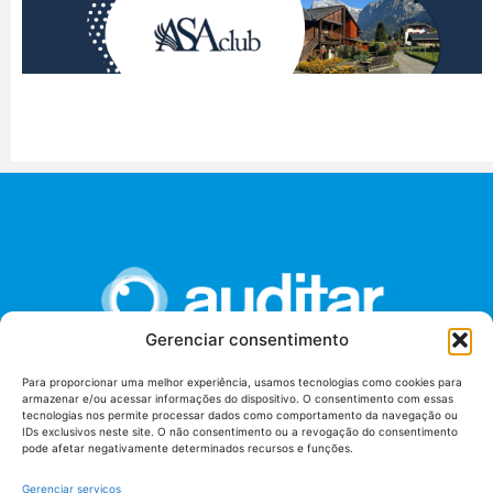
Gerenciar consentimento
Para proporcionar uma melhor experiência, usamos tecnologias como cookies para
armazenar e/ou acessar informações do dispositivo. O consentimento com essas
União dos Auditores Federais de Controle Externo -
tecnologias nos permite processar dados como comportamento da navegação ou
AUDITAR
IDs exclusivos neste site. O não consentimento ou a revogação do consentimento
pode afetar negativamente determinados recursos e funções.
Setor de Administração Federal Sul (SAF/Sul), Qd. 04, Lt. 01
Edifício Anexo II
Gerenciar serviços