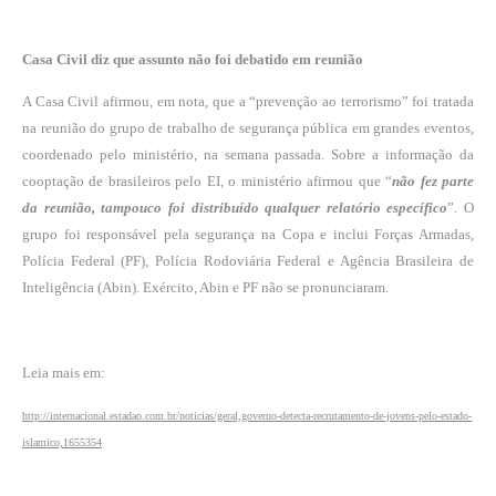
Casa Civil diz que assunto não foi debatido em reunião
A Casa Civil afirmou, em nota, que a “prevenção ao terrorismo” foi tratada
na reunião do grupo de trabalho de segurança pública em grandes eventos,
coordenado pelo ministério, na semana passada. Sobre a informação da
cooptação de brasileiros pelo EI, o ministério afirmou que “
não fez parte
da reunião, tampouco foi distribuído qualquer relatório específico
”. O
grupo foi responsável pela segurança na Copa e inclui Forças Armadas,
Polícia Federal (PF), Polícia Rodoviária Federal e Agência Brasileira de
Inteligência (Abin). Exército, Abin e PF não se pronunciaram.
Leia mais em:
http://internacional.estadao.com.br/noticias/geral,governo-detecta-recrutamento-de-jovens-pelo-estado-
islamico,1655354