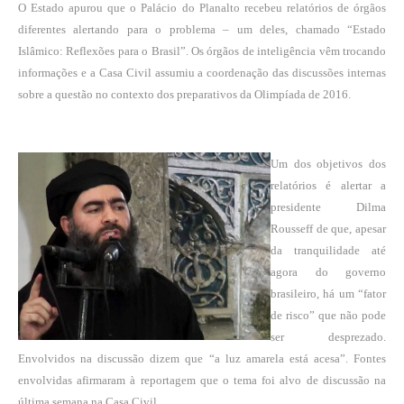
O Estado apurou que o Palácio do Planalto recebeu relatórios de órgãos
diferentes alertando para o problema – um deles, chamado “Estado
Islâmico: Reflexões para o Brasil”. Os órgãos de inteligência vêm trocando
informações e a Casa Civil assumiu a coordenação das discussões internas
sobre a questão no contexto dos preparativos da Olimpíada de 2016.
Um dos objetivos dos
relatórios é alertar a
presidente Dilma
Rousseff de que, apesar
da tranquilidade até
agora do governo
brasileiro, há um “fator
de risco” que não pode
ser desprezado.
Envolvidos na discussão dizem que “a luz amarela está acesa”. Fontes
envolvidas afirmaram à reportagem que o tema foi alvo de discussão na
última semana na Casa Civil.