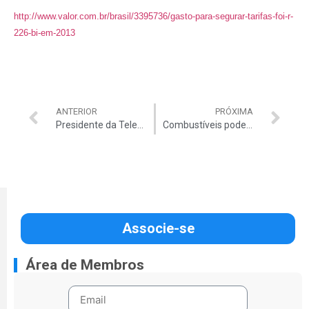
http://www.valor.com.br/brasil/3395736/gasto-para-segurar-tarifas-foi-r-
226-bi-em-2013
ANTERIOR
PRÓXIMA
Presidente da Telebras renuncia
Combustíveis podem subir de novo
Associe-se
Área de Membros