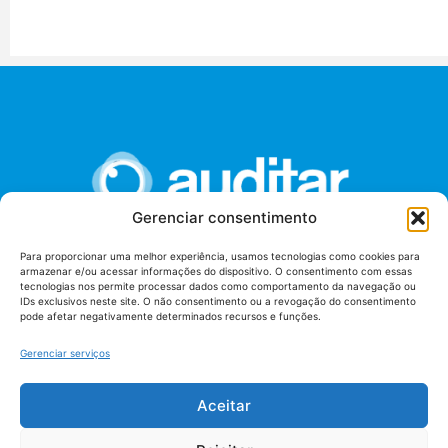
Gerenciar consentimento
Para proporcionar uma melhor experiência, usamos tecnologias como cookies para
armazenar e/ou acessar informações do dispositivo. O consentimento com essas
União dos Auditores Federais de Controle Externo -
tecnologias nos permite processar dados como comportamento da navegação ou
AUDITAR
IDs exclusivos neste site. O não consentimento ou a revogação do consentimento
pode afetar negativamente determinados recursos e funções.
Setor de Administração Federal Sul (SAF/Sul), Qd. 04, Lt. 01
Edifício Anexo II
Gerenciar serviços
Tribunal de Contas da União (TCU), Subsolo, Sala S04
Telefone: (61)3527-7292
Aceitar
Política de
Termos de uso
privacidade