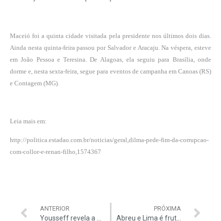
Maceió foi a quinta cidade visitada pela presidente nos últimos dois dias.
Ainda nesta quinta-feira passou por Salvador e Aracaju. Na véspera, esteve
em João Pessoa e Teresina. De Alagoas, ela seguiu para Brasília, onde
dorme e, nesta sexta-feira, segue para eventos de campanha em Canoas (RS)
e Contagem (MG).
Leia mais em:
http://politica.estadao.com.br/noticias/geral,dilma-pede-fim-da-corrupcao-
com-collor-e-renan-filho,1574367
ANTERIOR
PRÓXIMA
Yousseff revela a partilha da propina
Abreu e Lima é fruto de ‘Contratação Integrada’