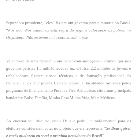
Segundo a presidente, “eles” faziam um governo para a minoria no Brasil.
“
Nós não. Nós mudamos esta regra do jogo e colocamos os pobres no
Orçamento. Não estavam e nós colocamos
“, disse.
Valendo-se de uma “pesca” – um papel com anotações – afirmou que nos
governos petistas 1,5 milhão recebeu luz elétrica, 2,2 milhões de jovens e
trabalhadores fizeram cursos técnicos e de formação profissional do
Pronatec e 25 mil jovens tiveram acesso a faculdades privadas pelos
programas de financiamento Prouni e Fies. Além disso, citou suas principais
bandeiras: Bolsa Família, Minha Casa Minha Vida, Mais Médicos.
Ao encerrar seu discurso, citou Deus e pediu “humildemente” para os
eleitores considerarem votar no projeto que ela representa. “
Se Deus quiser
e vocês ajudarem eu serei a próxima presidente do Brasil
“.