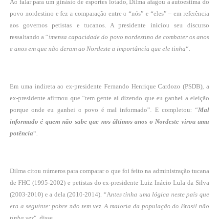
Ao falar para um ginásio de esportes lotado, Dilma afagou a autoestima do
povo nordestino e fez a comparação entre o “nós” e “eles” – em referência
aos governos petistas e tucanos. A presidente iniciou seu discurso
ressaltando a “
imensa capacidade do povo nordestino de combater os anos
e anos em que não deram ao Nordeste a importância que ele tinha
“.
Em uma indireta ao ex-presidente Fernando Henrique Cardozo (PSDB), a
ex-presidente afirmou que “tem gente aí dizendo que eu ganhei a eleição
porque onde eu ganhei o povo é mal informado”. E completou: “
Mal
informado é quem não sabe que nos últimos anos o Nordeste virou uma
potência
“.
Dilma citou números para comparar o que foi feito na administração tucana
de FHC (1995-2002) e petistas do ex-presidente Luiz Inácio Lula da Silva
(2003-2010) e a dela (2010-2014). “A
ntes tinha uma lógica neste país que
era a seguinte: pobre não tem vez. A maioria da população do Brasil não
tinha vez
“, disse.