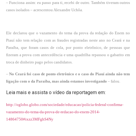
– Funciona assim: eu passo para ti, recebi de outro. Também tiveram outros
casos isolados – acrescentou Alexandre Uchôa.
Ele declarou que o vazamento do tema da prova da redação do Enem no
Piauí não tem relação com as fraudes registradas neste ano no Ceará e na
Paraíba, que foram casos de cola, por ponto eletrônico, de pessoas que
fizeram a prova com antecedência e uma quadrilha repassou o gabarito em
troca de dinheiro pago pelos candidatos.
–
No Ceará foi caso de ponto eletrônico e o caso do Piauí ainda não tem
ligação com o da Paraíba, mas ainda estamos investigando
– falou.
Leia mais e assista o vídeo da reportagem em:
http://oglobo.globo.com/sociedade/educacao/policia-federal-confirma-
vazamento-do-tema-da-prova-de-redacao-do-enem-2014-
14864750#ixzz3MFghS4Ny