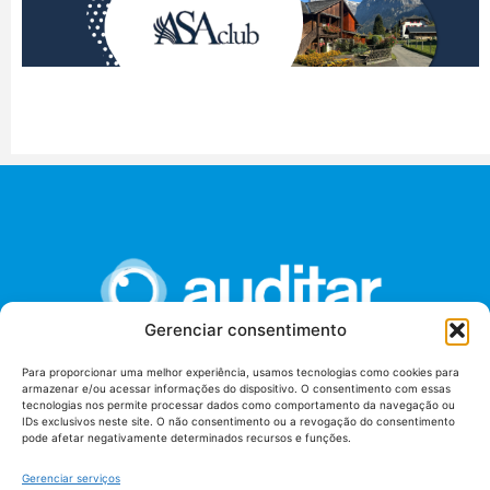
Gerenciar consentimento
Para proporcionar uma melhor experiência, usamos tecnologias como cookies para
armazenar e/ou acessar informações do dispositivo. O consentimento com essas
União dos Auditores Federais de Controle Externo -
tecnologias nos permite processar dados como comportamento da navegação ou
AUDITAR
IDs exclusivos neste site. O não consentimento ou a revogação do consentimento
pode afetar negativamente determinados recursos e funções.
Setor de Administração Federal Sul (SAF/Sul), Qd. 04, Lt. 01
Edifício Anexo II
Gerenciar serviços
Tribunal de Contas da União (TCU), Subsolo, Sala S04