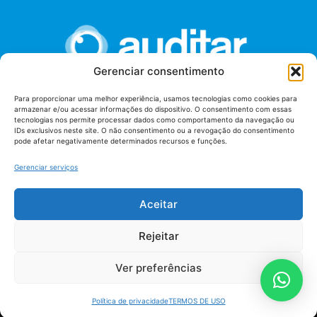
Gerenciar consentimento
Para proporcionar uma melhor experiência, usamos tecnologias como cookies para
armazenar e/ou acessar informações do dispositivo. O consentimento com essas
União dos Auditores Federais de Controle Externo -
tecnologias nos permite processar dados como comportamento da navegação ou
AUDITAR
IDs exclusivos neste site. O não consentimento ou a revogação do consentimento
pode afetar negativamente determinados recursos e funções.
Setor de Administração Federal Sul (SAF/Sul), Qd. 04, Lt. 01
Edifício Anexo II
Gerenciar serviços
Tribunal de Contas da União (TCU), Subsolo, Sala S04
Telefone: (61)3527-7292
Aceitar
Política de
Termos de uso
privacidade
Rejeitar
Ver preferências
Política de privacidade
TERMOS DE USO
AUDITAR todos os direitos reservados - 2026 |
Fábrica de Código