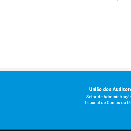
União dos Auditor
Setor de Administração F
Tribunal de Contas da U