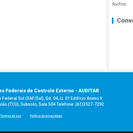
Auditar.
Conv
es Federais de Controle Externo - AUDITAR
ederal Sul (SAF/Sul), Qd. 04, Lt. 01 Edifício Anexo II
nião (TCU), Subsolo, Sala S04 Telefone: (61)3527-7292
Termos de uso
Política de privacidade