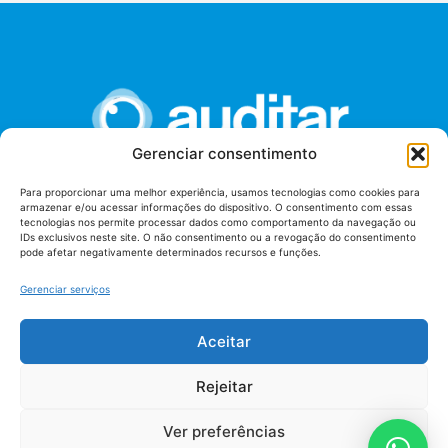
Gerenciar consentimento
Para proporcionar uma melhor experiência, usamos tecnologias como cookies para
armazenar e/ou acessar informações do dispositivo. O consentimento com essas
União dos Auditores Federais de Controle Externo -
tecnologias nos permite processar dados como comportamento da navegação ou
AUDITAR
IDs exclusivos neste site. O não consentimento ou a revogação do consentimento
pode afetar negativamente determinados recursos e funções.
Setor de Administração Federal Sul (SAF/Sul), Qd. 04, Lt. 01
Edifício Anexo II
Gerenciar serviços
Tribunal de Contas da União (TCU), Subsolo, Sala S04
Telefone: (61)3527-7292
Aceitar
Política de
Termos de uso
privacidade
Rejeitar
Ver preferências