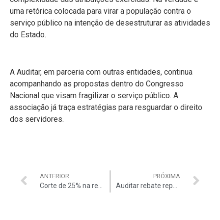
uma retórica colocada para virar a população contra o
serviço público na intenção de desestruturar as atividades
do Estado.
A Auditar, em parceria com outras entidades, continua
acompanhando as propostas dentro do Congresso
Nacional que visam fragilizar o serviço público. A
associação já traça estratégias para resguardar o direito
dos servidores.
ANTERIOR
PRÓXIMA
Corte de 25% na remuneração dos servidores volta à discussão nos bastidores do governo
Auditar rebate reportagem da Globo News que aponta que gasto com servidores seria maior que saúde e educação