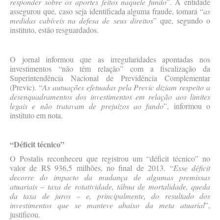
responder sobre os aportes feitos naquele fundo
”. A entidade
assegurou que, caso seja identificada alguma fraude, tomará “
as
medidas cabíveis na defesa de seus direitos
” que, segundo o
instituto, estão resguardados.
O jornal informou que as irregularidades apontadas nos
investimentos “não têm relação” com a fiscalização da
Superintendência Nacional de Previdência Complementar
(Previc). “
As autuações efetuadas pela Previc diziam respeito a
desenquadramentos dos investimentos em relação aos limites
legais e não tratavam de prejuízos ao fundo
”, informou o
instituto em nota.
“
Déficit técnico”
O Postalis reconheceu que registrou um “déficit técnico” no
valor de R$ 936,5 milhões, no final de 2013. “
Esse déficit
decorre do impacto da mudança de algumas premissas
atuariais – taxa de rotatividade, tábua de mortalidade, queda
da taxa de juros – e, principalmente, do resultado dos
investimentos que se manteve abaixo da meta atuarial
”,
justificou.