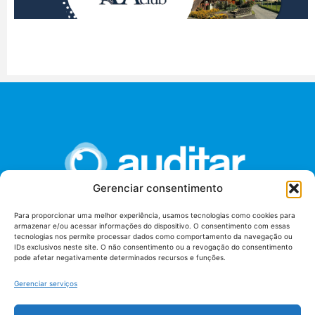
Gerenciar consentimento
Para proporcionar uma melhor experiência, usamos tecnologias como cookies para
armazenar e/ou acessar informações do dispositivo. O consentimento com essas
União dos Auditores Federais de Controle Externo -
tecnologias nos permite processar dados como comportamento da navegação ou
AUDITAR
IDs exclusivos neste site. O não consentimento ou a revogação do consentimento
pode afetar negativamente determinados recursos e funções.
Setor de Administração Federal Sul (SAF/Sul), Qd. 04, Lt. 01
Edifício Anexo II
Gerenciar serviços
Tribunal de Contas da União (TCU), Subsolo, Sala S04
Telefone: (61)3527-7292