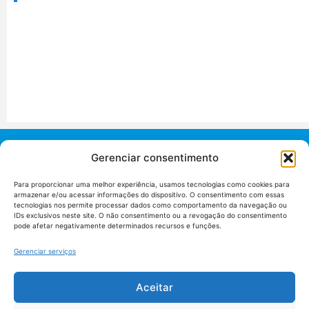
Gerenciar consentimento
Para proporcionar uma melhor experiência, usamos tecnologias como cookies para
armazenar e/ou acessar informações do dispositivo. O consentimento com essas
União dos Auditores Federais de Controle Externo -
tecnologias nos permite processar dados como comportamento da navegação ou
AUDITAR
IDs exclusivos neste site. O não consentimento ou a revogação do consentimento
pode afetar negativamente determinados recursos e funções.
Setor de Administração Federal Sul (SAF/Sul), Qd. 04, Lt. 01
Edifício Anexo II
Gerenciar serviços
Tribunal de Contas da União (TCU), Subsolo, Sala S04
Telefone: (61)3527-7292
Aceitar
Política de
Termos de uso