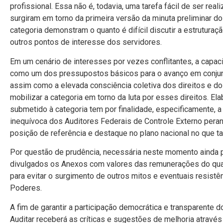
profissional. Essa não é, todavia, uma tarefa fácil de ser re
surgiram em torno da primeira versão da minuta preliminar do
categoria demonstram o quanto é difícil discutir a estruturaç
outros pontos de interesse dos servidores.
Em um cenário de interesses por vezes conflitantes, a cap
como um dos pressupostos básicos para o avanço em conjunto
assim como a elevada consciência coletiva dos direitos e d
mobilizar a categoria em torno da luta por esses direitos. El
submetido à categoria tem por finalidade, especificamente, 
inequívoca dos Auditores Federais de Controle Externo pera
posição de referência e destaque no plano nacional no que t
Por questão de prudência, necessária neste momento ainda p
divulgados os Anexos com valores das remunerações do quad
para evitar o surgimento de outros mitos e eventuais resist
Poderes.
A fim de garantir a participação democrática e transparente 
Auditar receberá as críticas e sugestões de melhoria através 