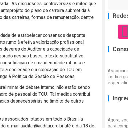
alizada. As discussões, controvérsias e mitos que
 anteprojeto do plano de carreira submetida à
Redes
ão das carreiras, formas de remuneração, dentre
acidade de estabelecer consensos desponta
 rumo à efetiva valorização profissional,
Consu
os deveres do Auditor e a capacidade de
aborado nessas bases, o texto substitutivo
a consolidação de uma identidade robusta e
nte a sociedade e a colocação do TCU em
Associado
ange à Política de Gestão de Pessoas.
jurídica g
especiali
reliminar de debate interno, não estão sendo
ro de pessoal do TCU. Tal medida contribui
Ingre
ências desnecessárias no âmbito de outros
dos associados lotados em todo o Brasil, a
Agora, vo
do e-mail auditar@auditar.org.br até o dia 18 de
para comp