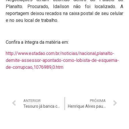
Planalto. Procurado, Idaílson não foi localizado. A
reportagem deixou recados na caixa postal de seu celular
e no seu local de trabalho.
Confira a íntegra da matéria em:
http://www.estadao.com.br/noticias/nacional,planalto-
demite-assessor-apontado-como-lobista-de-esquema-
de-corrupcao,1076989,0.htm
ANTERIOR
PRÓXIMA
Tesouro já banca corte na conta de luz
Henrique Alves pauta “PEC da bengala”