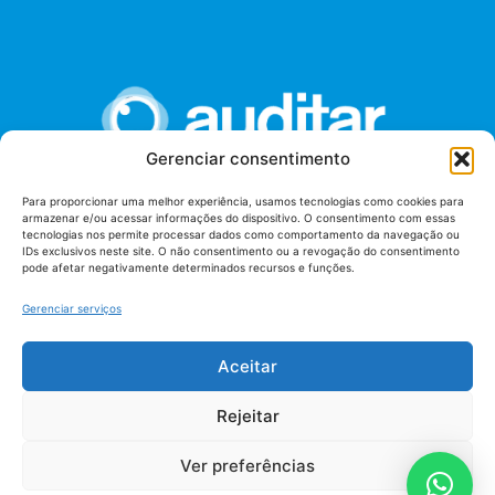
Gerenciar consentimento
Para proporcionar uma melhor experiência, usamos tecnologias como cookies para
armazenar e/ou acessar informações do dispositivo. O consentimento com essas
União dos Auditores Federais de Controle Externo -
tecnologias nos permite processar dados como comportamento da navegação ou
AUDITAR
IDs exclusivos neste site. O não consentimento ou a revogação do consentimento
pode afetar negativamente determinados recursos e funções.
Setor de Administração Federal Sul (SAF/Sul), Qd. 04, Lt. 01
Edifício Anexo II
Gerenciar serviços
Tribunal de Contas da União (TCU), Subsolo, Sala S04
Telefone: (61)3527-7292
Aceitar
Política de
Termos de uso
privacidade
Rejeitar
Ver preferências